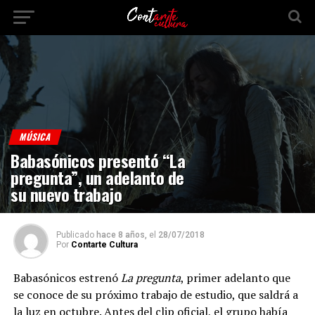
MÚSICA
Babasónicos presentó “La
pregunta”, un adelanto de
su nuevo trabajo
Publicado
hace 8 años,
el
28/07/2018
Por
Contarte Cultura
Babasónicos estrenó
La pregunta
, primer adelanto que
se conoce de su próximo trabajo de estudio, que saldrá a
la luz en octubre. Antes del clip oficial, el grupo había