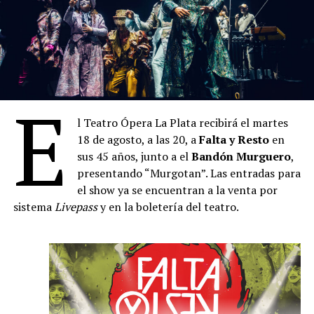
Concierto didáctico de Valor Vereda en la Escuela
Normal Nro. 8 de Boedo
Jueves 24 de septiembre – a las 21
La Ferni – Apertura del Festival
Viernes 25 de septiembre – a las 21
E
Manuela Argüello y Sebastián Gangi (interpretan la
obra de Hilda Herrera)
l Teatro Ópera La Plata recibirá el martes
18 de agosto, a las 20, a
Falta y Resto
en
Sábado 26 de septiembre – a las 21
sus 45 años, junto a el
Bandón Murguero
,
Vuela Chiringa (Torricelli – Juan Bennazar –
presentando “Murgotan”. Las entradas para
Trosman – Chiappero – Álvarez)
el show ya se encuentran a la venta por
Domingo 27 de septiembre – a las
20
sistema
Livepass
y en la boletería del teatro.
Nuevo Ciclo de Música Clásica – Elias Gurevich
Jueves 1 de octubre – a las
21
Locoto (Ale Franov – Facundo Guevara – Franco
Fontanarrosa)
Viernes 2 de octubre – a las
21