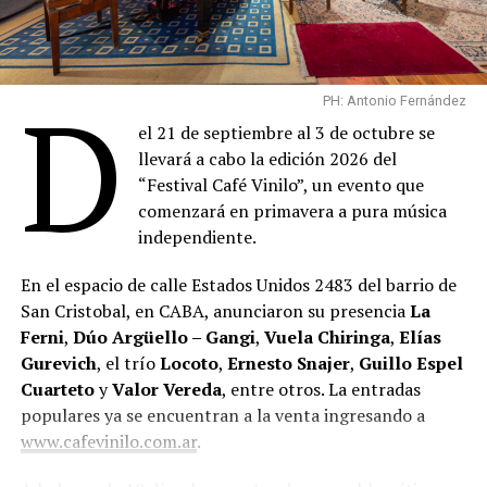
D
PH: Antonio Fernández
el 21 de septiembre al 3 de octubre se
llevará a cabo la edición 2026 del
“Festival Café Vinilo”, un evento que
comenzará en primavera a pura música
independiente.
En el espacio de calle Estados Unidos 2483 del barrio de
San Cristobal, en CABA, anunciaron su presencia
La
Ferni
,
Dúo Argüello – Gangi
,
Vuela Chiringa
,
Elías
Gurevich
, el trío
Locoto
,
Ernesto Snajer
,
Guillo Espel
Cuarteto
y
Valor Vereda
, entre otros. La entradas
populares ya se encuentran a la venta ingresando a
www.cafevinilo.com.ar
.