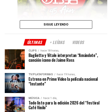
Ernesto Snajer
Sábado 3 de octubre – a las
21
Guillo Espel Cuarteto – Cierre del festival
SIGUE LEYENDO
ÚLTIMAS
+ LEÍDAS
VIDEOS
CLIPS
hace 18 horas,
Baglietto y Vitale interpretan “Amándote”,
canción ícono de Jaime Ross
TV/PLATAFORMAS
hace 19 horas,
Estrena en Prime Video la película nacional
“Instante”
Después de la satisfactoria experiencia en 2025, la
programación incluye un concierto didáctico para las
Toda la fuerza y el poder de un coro ideal, impulsado
MÚSICA
hace 1 día,
infancias en la escuela normal Nro. 8 del barrio de
por la batería murguera y acompañado por un cuarteto
Todo listo para la edición 2026 del “Festival
Boedo, de la mano del grupo
Valor Vereda
. Luego
de cámara que aporta climas, matices y sutilezas.
Café Vinilo”
vendrán los conciertos en
Vinilo
elegidos especialmente