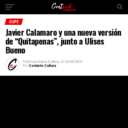
CLIPS
Javier Calamaro y una nueva versión
de “Quitapenas”, junto a Ulises
Bueno
Publicado
hace 5 años,
el
14/09/2021
Por
Contarte Cultura