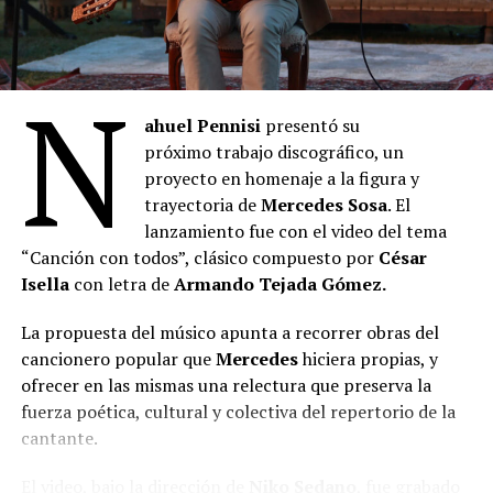
N
ahuel Pennisi
presentó su
próximo trabajo discográfico, un
proyecto en homenaje a la figura y
trayectoria de
Mercedes Sosa
. El
lanzamiento fue con el video del tema
“Canción con todos”, clásico compuesto por
César
Isella
con letra de
Armando Tejada Gómez.
La propuesta del músico apunta a recorrer obras del
cancionero popular que
Mercedes
hiciera propias, y
ofrecer en las mismas una relectura que preserva la
fuerza poética, cultural y colectiva del repertorio de la
cantante.
El video, bajo la dirección de
Niko Sedano
, fue grabado