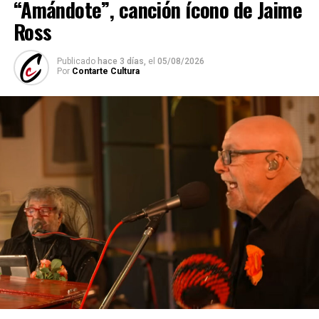
“Amándote”, canción ícono de Jaime
Ross
Publicado
hace 3 días,
el
05/08/2026
Por
Contarte Cultura