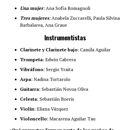
Una mujer
:
Ana Sofía Romagnoli
Tres mujeres
:
Anabela Zuccarelli, Paula Silvina
Barbalarea, Ana Graue
Instrumentistas
Clarinete y Clarinete bajo
: Camila Aguilar
Trompeta
: Edwin Cabrera
Vibráfono
: Sergio Yraita
Arpa
: Nadina Tortarolo
Guitarra
: Sebastián Novoa Oliva
Celesta
: Sebastián Boeris
Violín
: Eliana Vázquez
Violoncello
: Macarena Aguilar Tau
—¿Qué proyectos forman parte de los sueños de