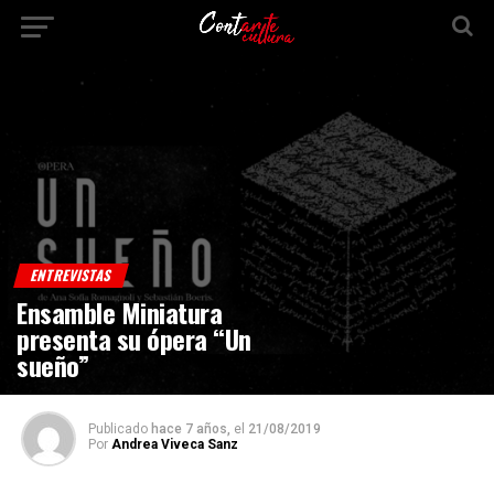
ENTREVISTAS
Ensamble Miniatura
presenta su ópera “Un
sueño”
Publicado
hace 7 años,
el
21/08/2019
Por
Andrea Viveca Sanz