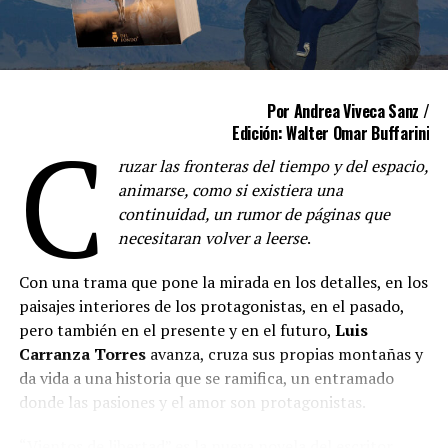
—
Para comenzar vamos a detenernos en la gran
Por Andrea Viveca Sanz /
protagonista de esta novela: la piedra. Esa piedra
C
Edición: Walter Omar Buffarini
que viaja desde las canteras de Tandil hacia Buenos
Aires para adoquinar sus calles. ¿Cómo llegaste al
ruzar las fronteras del tiempo y del espacio,
escenario de origen y a hilvanar ese recorrido que va
animarse, como si existiera una
desde su extracción como recurso hasta su
continuidad, un rumor de páginas que
transformación final?
necesitaran volver a leerse
.
—Llegué a la historia de los picapedreros de casualidad,
Con una trama que pone la mirada en los detalles, en los
cuando estaba investigando para mi novela anterior, “El
paisajes interiores de los protagonistas, en el pasado,
secreto de Azucena”. Me prestaron un libro sobre la
pero también en el presente y en el futuro,
Luis
historia de Tandil, donde podría encontrar material
Carranza Torres
avanza, cruza sus propias montañas y
para abordar la matanza de Tata Dios, pero en lugar de
da vida a una historia que se ramifica, un entramado
eso encontré el mundo de las canteras. Me pareció un
donde las pasiones y el amor son protagonistas.
escenario interesante, poco explorado, que me permitía
“Vientos de libertad” es la nueva novela del escritor