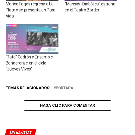
Marina Fages regresa a La
“Mansión Diabólica” estrena
Plata y se presenta en Pura
en el Teatro Border
Vida
“Tata” Cedrón y Ensamble
Bonaerense en el ciclo
“Jueves Vivos”
TEMAS RELACIONADOS:
PORTADA
HAGA CLIC PARA COMENTAR
ENTREVISTAS