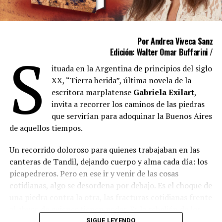
Por Andrea Viveca Sanz
S
Edición: Walter Omar Buffarini /
ituada en la Argentina de principios del siglo
XX, “Tierra herida”, última novela de la
escritora marplatense
Gabriela Exilart
,
invita a recorrer los caminos de las piedras
que servirían para adoquinar la Buenos Aires
de aquellos tiempos.
Un recorrido doloroso para quienes trabajaban en las
canteras de Tandil, dejando cuerpo y alma cada día: los
picapedreros. Pero en ese ir y venir de las cosas
cotidianas, algo se desordena por debajo. Es el choque de
una piedra contra la otra, las fracturas cotidianas frente
al abuso de quienes tienen poder. Es la rebelión de los
que tienen hambre y buscan justicia. A pesar de todo, en
SIGUE LEYENDO