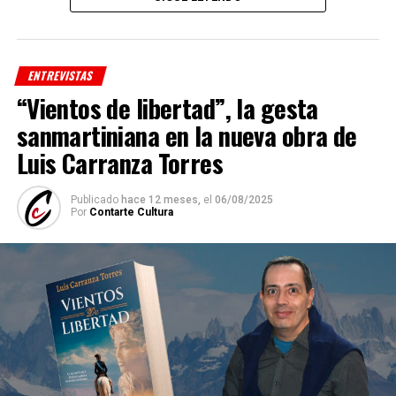
las canteras nace una esperanza y entre el polvo y las
turbulencias también crece el amor.
ENTREVISTAS
“Vientos de libertad”, la gesta
sanmartiniana en la nueva obra de
Luis Carranza Torres
Publicado
hace 12 meses,
el
06/08/2025
Por
Contarte Cultura