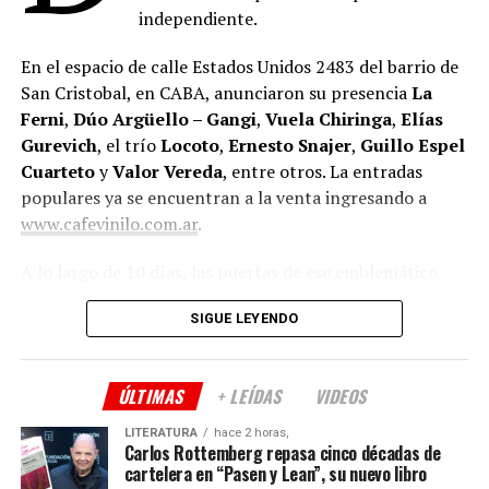
independiente.
En el espacio de calle Estados Unidos 2483 del barrio de
San Cristobal, en CABA, anunciaron su presencia
La
Ferni
,
Dúo Argüello – Gangi
,
Vuela Chiringa
,
Elías
Gurevich
, el trío
Locoto
,
Ernesto Snajer
,
Guillo Espel
Cuarteto
y
Valor Vereda
, entre otros. La entradas
populares ya se encuentran a la venta ingresando a
www.cafevinilo.com.ar
.
A lo largo de 10 días, las puertas de ese emblemático
espacio cultural porteño estarán abiertas para celebrar
SIGUE LEYENDO
un año más de vida, haciendo partícipe a la comunidad
que los viene acompañando.
ÚLTIMAS
+ LEÍDAS
VIDEOS
Tras haber cumplido cuatro años en la nueva sede
ubicada en el barrio de San Cristóbal, sus productores
LITERATURA
hace 2 horas,
Teresa Rodríguez
y
Eduardo Misch
celebran la
Carlos Rottemberg repasa cinco décadas de
cartelera en “Pasen y Lean”, su nuevo libro
segunda entrega del Festival.