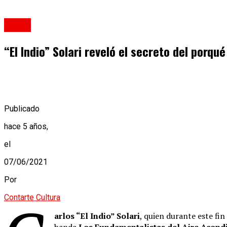
Música
“El Indio” Solari reveló el secreto del porqué 
Publicado
hace 5 años,
el
07/06/2021
Por
Contarte Cultura
arlos “El Indio” Solari
, quien durante este fi
banda
Los Fundamentalistas del Aire Acon