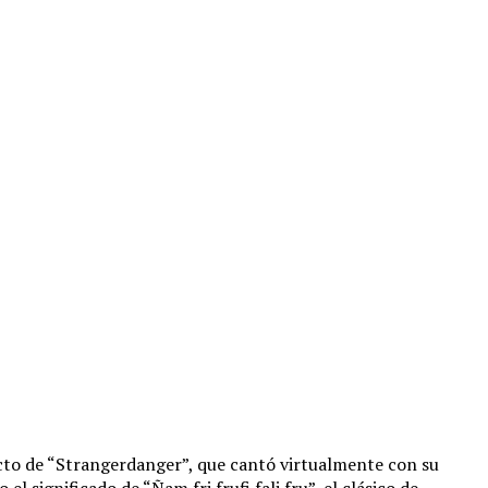
recto de “Strangerdanger”, que cantó virtualmente con su
el significado de “Ñam fri frufi fali fru”, el clásico de