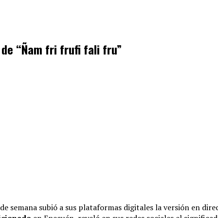
de “Ñam fri frufi fali fru”
n de semana subió a sus plataformas digitales la versión en di
dicionado
en Epecuén, reveló en sus redes sociales el significado 