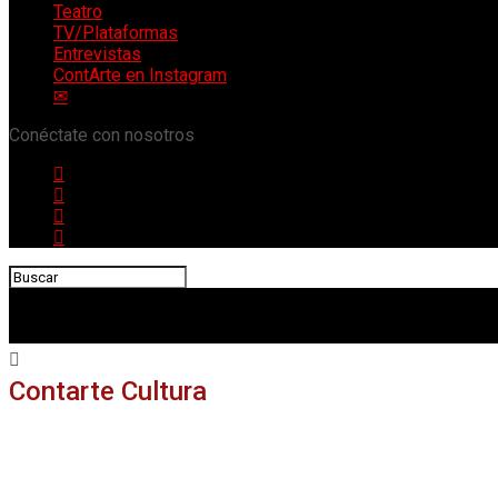
Teatro
TV/Plataformas
Entrevistas
ContArte en Instagram
✉
Conéctate con nosotros
Contarte Cultura