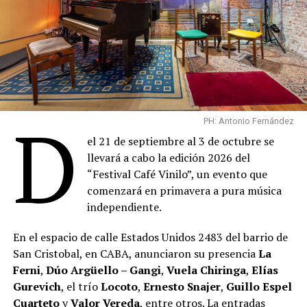
D
PH: Antonio Fernández
el 21 de septiembre al 3 de octubre se
llevará a cabo la edición 2026 del
“Festival Café Vinilo”, un evento que
comenzará en primavera a pura música
independiente.
En el espacio de calle Estados Unidos 2483 del barrio de
San Cristobal, en CABA, anunciaron su presencia
La
Ferni
,
Dúo Argüello – Gangi
,
Vuela Chiringa
,
Elías
Gurevich
, el trío
Locoto
,
Ernesto Snajer
,
Guillo Espel
Cuarteto
y
Valor Vereda
, entre otros. La entradas