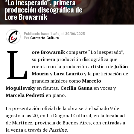
“Lo inesperado”, primera
producción discográfica de
Lore Browarnik
Publicado
hace 1 año,
el
30/06/2025
Por
Contarte Cultura
L
ore Browarnik
comparte “Lo inesperado”,
su primera producción discográfica que
cuenta con la producción artística de
Julián
Mourin
y
Luca Laurito
y la participación de
grandes músicos como
Marcelo
Moguilevsky
en flautas,
Cecilia Gauna
en voces y
Marcela Pedretti
en piano.
La presentación oficial de la obra será el sábado 9 de
agosto a las 20, en La Diagonal Cultural, en la localidad
de Martínez, provincia de Buenos Aires, con entradas a
la venta a través de
Passline
.