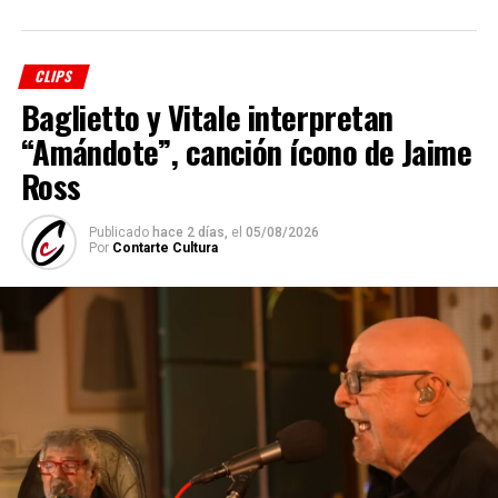
CLIPS
Baglietto y Vitale interpretan
“Amándote”, canción ícono de Jaime
Ross
Publicado
hace 2 días,
el
05/08/2026
Por
Contarte Cultura