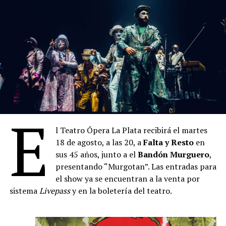
Programación
Lunes 21 de septiembre
Concierto didáctico de Valor Vereda en la Escuela
Normal Nro. 8 de Boedo
Jueves 24 de septiembre – a las 21
La Ferni – Apertura del Festival
Viernes 25 de septiembre – a las 21
E
Manuela Argüello y Sebastián Gangi (interpretan la
obra de Hilda Herrera)
l Teatro Ópera La Plata recibirá el martes
18 de agosto, a las 20, a
Falta y Resto
en
Sábado 26 de septiembre – a las 21
sus 45 años, junto a el
Bandón Murguero
,
Vuela Chiringa (Torricelli – Juan Bennazar –
presentando “Murgotan”. Las entradas para
Trosman – Chiappero – Álvarez)
el show ya se encuentran a la venta por
Domingo 27 de septiembre – a las
20
sistema
Livepass
y en la boletería del teatro.
Nuevo Ciclo de Música Clásica – Elias Gurevich
Jueves 1 de octubre – a las
21