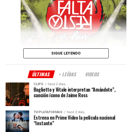
Locoto (Ale Franov – Facundo Guevara – Franco
Fontanarrosa)
Viernes 2 de octubre – a las
21
Ernesto Snajer
Sábado 3 de octubre – a las
21
Guillo Espel Cuarteto – Cierre del festival
SIGUE LEYENDO
ÚLTIMAS
+ LEÍDAS
VIDEOS
CLIPS
hace 2 días,
Baglietto y Vitale interpretan “Amándote”,
canción ícono de Jaime Ross
TV/PLATAFORMAS
hace 2 días,
Estrena en Prime Video la película nacional
“Instante”
Después de la satisfactoria experiencia en 2025, la