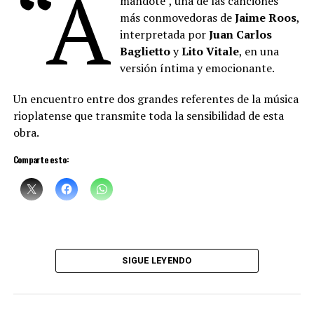
“A
mándote”, una de las canciones
canta. Un cruce raro de oficios, maravilloso”, sostuvo el
más conmovedoras de
Jaime Roos
,
artista plástico
Daniel Santoro
.
interpretada por
Juan Carlos
Baglietto
y
Lito Vitale
, en una
versión íntima y emocionante.
Un encuentro entre dos grandes referentes de la música
rioplatense que transmite toda la sensibilidad de esta
obra.
Comparte esto:
Sciammarella Tango
está compuesta por:
Denise Sciammarella
(investigación y voz)
SIGUE LEYENDO
Shino Ohnaga
(piano y arreglos)
Cindy Harcha
(bandoneón y arreglos)