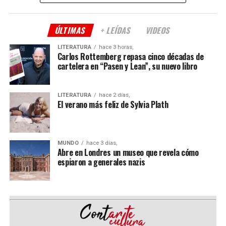
que los viene acompañando.
ÚLTIMAS
+ LEÍDAS
VIDEOS
Tras haber cumplido cuatro años en la nueva sede
ubicada en el barrio de San Cristóbal, sus productores
LITERATURA
hace 3 horas,
Teresa Rodríguez
y
Eduardo Misch
celebran la
Carlos Rottemberg repasa cinco décadas de
cartelera en “Pasen y Lean”, su nuevo libro
segunda entrega del Festival.
En esta casona de 1913 donde vivieron
Armando
LITERATURA
hace 2 días,
Tejada Gómez
y
Mercedes Sosa
, la música vibra entre
El verano más feliz de Sylvia Plath
sus paredes, el arte y la poesía resuena en sus cimientos
y con estas raíces de pasión y coraje,
Café Vinilo
sigue
produciendo arte y música independiente.
MUNDO
hace 3 días,
Abre en Londres un museo que revela cómo
Programación
espiaron a generales nazis
Lunes 21 de septiembre
Concierto didáctico de Valor Vereda en la Escuela
Normal Nro. 8 de Boedo