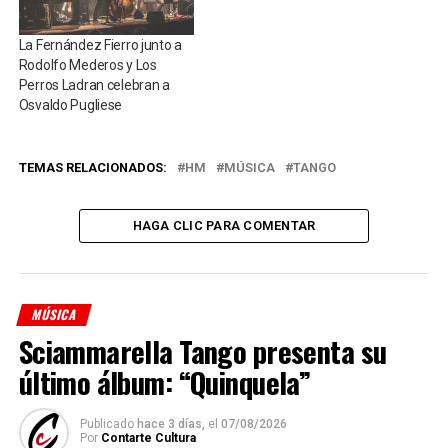
La Fernández Fierro junto a
Rodolfo Mederos y Los
Perros Ladran celebran a
Osvaldo Pugliese
TEMAS RELACIONADOS:
HM
MÚSICA
TANGO
HAGA CLIC PARA COMENTAR
MÚSICA
Sciammarella Tango presenta su
último álbum: “Quinquela”
Publicado
hace 3 días,
el
07/08/2026
Por
Contarte Cultura