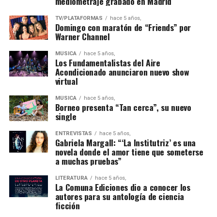
mediometraje grabado en Madrid
TV/PLATAFORMAS
hace 5 años,
Domingo con maratón de “Friends” por
Warner Channel
MÚSICA
hace 5 años,
Los Fundamentalistas del Aire
Acondicionado anunciaron nuevo show
virtual
MÚSICA
hace 5 años,
Borneo presenta “Tan cerca”, su nuevo
single
ENTREVISTAS
hace 5 años,
Gabriela Margall: “‘La Institutriz’ es una
novela donde el amor tiene que someterse
a muchas pruebas”
LITERATURA
hace 5 años,
La Comuna Ediciones dio a conocer los
autores para su antología de ciencia
ficción