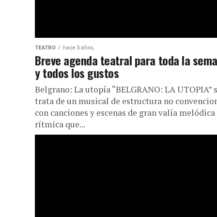
TEATRO
hace 3 años,
Breve agenda teatral para toda la sem
y todos los gustos
Belgrano: La utopía “BELGRANO: LA UTOPIA” 
trata de un musical de estructura no convencion
con canciones y escenas de gran valía melódica
rítmica que...