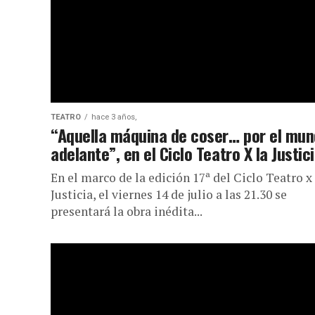
TEATRO
hace 3 años,
“Aquella máquina de coser… por el mu
adelante”, en el Ciclo Teatro X la Justic
En el marco de la edición 17ª del Ciclo Teatro x 
Justicia, el viernes 14 de julio a las 21.30 se
presentará la obra inédita...