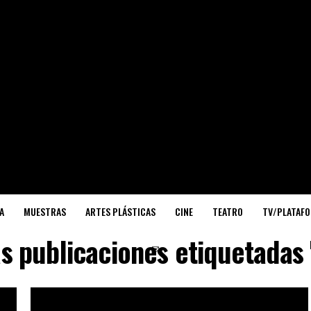
A
MUESTRAS
ARTES PLÁSTICAS
CINE
TEATRO
TV/PLATAF
as publicaciones etiquetadas 
✉