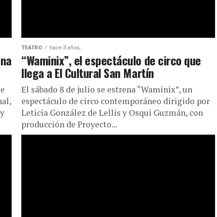
TEATRO
hace 3 años,
ana
“Waminix”, el espectáculo de circo que
llega a El Cultural San Martín
se
El sábado 8 de julio se estrena “Waminix”, un
al,
espectáculo de circo contemporáneo dirigido por
 y
Leticia González de Lellis y Osqui Guzmán, con
producción de Proyecto...