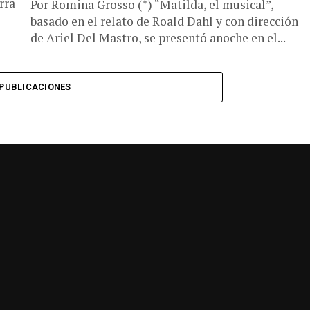
rra
Por Romina Grosso (*) “Matilda, el musical”,
basado en el relato de Roald Dahl y con dirección
de Ariel Del Mastro, se presentó anoche en el...
PUBLICACIONES