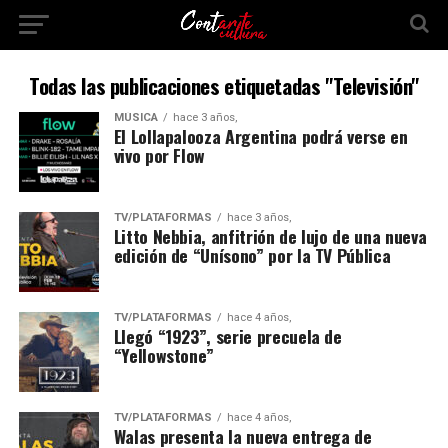
Todas las publicaciones etiquetadas "Televisión"
MÚSICA
hace 3 años,
El Lollapalooza Argentina podrá verse en
vivo por Flow
TV/PLATAFORMAS
hace 3 años,
Litto Nebbia, anfitrión de lujo de una nueva
edición de “Unísono” por la TV Pública
TV/PLATAFORMAS
hace 4 años,
Llegó “1923”, serie precuela de
“Yellowstone”
TV/PLATAFORMAS
hace 4 años,
Walas presenta la nueva entrega de