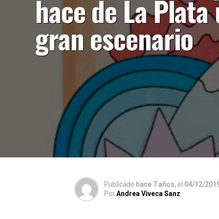
hace de La Plata
gran escenario
Publicado
hace 7 años,
el
04/12/201
Por
Andrea Viveca Sanz