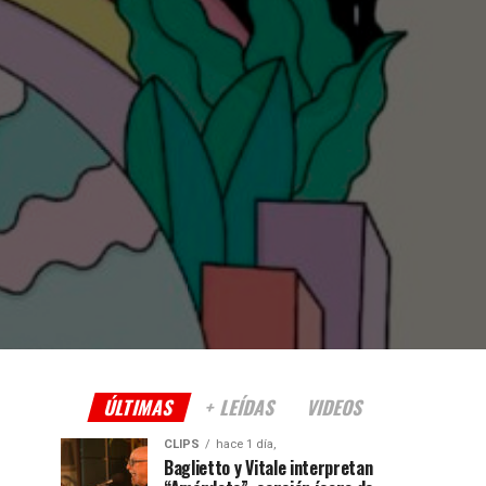
ÚLTIMAS
+ LEÍDAS
VIDEOS
CLIPS
hace 1 día,
Baglietto y Vitale interpretan