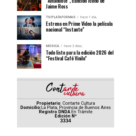
“Amándote”, canción ícono de
Jaime Ross
TV/PLATAFORMAS
hace 1 día,
Estrena en Prime Video la película
nacional “Instante”
MÚSICA
hace 2 días,
Todo listo para la edición 2026 del
“Festival Café Vinilo”
Propietario
: Contarte Cultura
Domicilio:
La Plata, Provincia de Buenos Aires
Registro DNDA
En Trámite
Edición Nº
3334