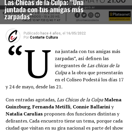
Las Chicas de la Culpa: “Una
juntada con tus amigas más
zarpadas”
Publicado
hace 4 años,
el
16/05/2022
Por
Contarte Cultura
“U
na juntada con tus amigas más
zarpadas”, así definen las
integrantes de
Las chicas de la
Culpa
a la obra que presentarán
en el Coliseo Podestá los días 17
y 24 de mayo, desde las 21.
Con entradas agotadas,
Las Chicas de la Culpa
Malena
Guinzburg
,
Fernanda Metilli
,
Connie Ballarini
y
Natalia Carulias
proponen dos funciones distintas y
delirantes. Cada encuentro tiene un tema, porque cada
ciudad que visitan en su gira nacional es parte del show