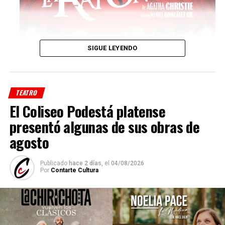
SIGUE LEYENDO
TEATRO
El Coliseo Podestá platense
presentó algunas de sus obras de
agosto
El espectáculo completa su elenco con
Andrés Gil
,
Publicado
hace 2 días,
el
04/08/2026
Walter Quiroz
Por
Contarte Cultura
,
Carlos Santamaría
y
Malena Solda
,
quienes darán vida a los personajes de la célebre historia
de suspenso que desde hace décadas se mantiene como
una de las obras más representadas del mundo.