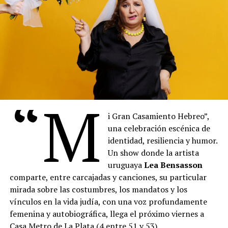
“M
i Gran Casamiento Hebreo”,
una celebración escénica de
Vuelven Los Clásicos es un espectáculo de humor y
identidad, resiliencia y humor.
música en el que los integrantes de La Chirichota
Un show donde la artista
encarnan a grandes compositores del pasado – como
uruguaya
Lea Bensasson
Mozart, Beethoven, Bach o Vivaldi – que regresan al
comparte, entre carcajadas y canciones, su particular
mundo actual y se enfrentan, con sorpresa, sarcasmo y
mirada sobre las costumbres, los mandatos y los
algo de resignación, a los géneros musicales que
vínculos en la vida judía, con una voz profundamente
dominan hoy las listas de éxitos.
femenina y autobiográfica, llega el próximo viernes a
El reguetón, el trap o el pop comercial son examinados
Casa Metro de La Plata (4 entre 51 y 53).
bajo la lupa de estas figuras históricas que, con su