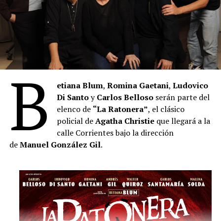
B
etiana Blum
,
Romina Gaetani
,
Ludovico
Di Santo
y
Carlos Belloso
serán parte del
elenco de
“La Ratonera”
, el clásico
policial de
Agatha Christie
que llegará a la
calle Corrientes bajo la dirección
de
Manuel González Gil
.