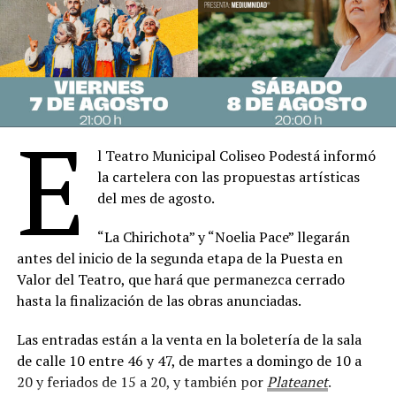
La nueva versión se presentará desde el 3 de
septiembre en el Teatro Liceo, con funciones de
miércoles a domingo, y propondrá una relectura del
texto original a partir de una adaptación del
propio
González Gil
, quien buscará acercar el clásico al
público actual sin alterar el misterio que convirtió a la
E
pieza en un fenómeno del teatro internacional.
l Teatro Municipal Coliseo Podestá informó
Estrenada en Londres en 1952, “La Ratonera” es la obra
la cartelera con las propuestas artísticas
de mayor permanencia ininterrumpida en la historia del
del mes de agosto.
teatro y uno de los títulos más emblemáticos de
Agatha
“La Chirichota” y “Noelia Pace” llegarán
Christie
. Su fama trascendió generaciones gracias a una
antes del inicio de la segunda etapa de la Puesta en
trama que combina intriga, falsas pistas y un
Valor del Teatro, que hará que permanezca cerrado
desenlace que el público mantiene en secreto desde
hasta la finalización de las obras anunciadas.
hace más de siete décadas.
Las entradas están a la venta en la boletería de la sala
La historia transcurre en el hostal Monkswell, aislado
de calle 10 entre 46 y 47, de martes a domingo de 10 a
por una intensa nevada, donde un grupo de
20 y feriados de 15 a 20, y también por
Plateanet
.
desconocidos queda atrapado mientras un joven