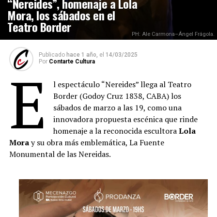
“Nereides”, homenaje a Lola
Mora, los sábados en el
Teatro Border
PH: Ale Carmona–Ángel Frágola.
Publicado
hace 1 año,
el
14/03/2025
Por
Contarte Cultura
E
l espectáculo “Nereides” llega al Teatro
Border (Godoy Cruz 1838, CABA) los
sábados de marzo a las 19, como una
innovadora propuesta escénica que rinde
homenaje a la reconocida escultora
Lola
Mora
y su obra más emblemática, La Fuente
Monumental de las Nereidas.