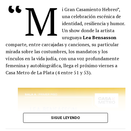
“M
i Gran Casamiento Hebreo”,
una celebración escénica de
Vuelven Los Clásicos es un espectáculo de humor y
identidad, resiliencia y humor.
música en el que los integrantes de La Chirichota
Un show donde la artista
encarnan a grandes compositores del pasado – como
uruguaya
Lea Bensasson
Mozart, Beethoven, Bach o Vivaldi – que regresan al
comparte, entre carcajadas y canciones, su particular
mundo actual y se enfrentan, con sorpresa, sarcasmo y
mirada sobre las costumbres, los mandatos y los
algo de resignación, a los géneros musicales que
vínculos en la vida judía, con una voz profundamente
dominan hoy las listas de éxitos.
femenina y autobiográfica, llega el próximo viernes a
El reguetón, el trap o el pop comercial son examinados
Casa Metro de La Plata (4 entre 51 y 53).
bajo la lupa de estas figuras históricas que, con su
particular visión del mundo, comentan y parodian los
sonidos, costumbres y discursos de la sociedad
contemporánea.
La obra utiliza la figura del compositor clásico como
punto de partida para abordar temas como la
banalización de la cultura musical, el impacto de las
SIGUE LEYENDO
redes sociales, la nostalgia del pasado o el papel de la
música como herramienta de pensamiento. Todo ello a