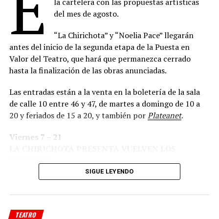
E
Estrenada en Londres en 1952, “La Ratonera” es la obra
la cartelera con las propuestas artísticas
de mayor permanencia ininterrumpida en la historia del
del mes de agosto.
teatro y uno de los títulos más emblemáticos de
Agatha
“La Chirichota” y “Noelia Pace” llegarán
Christie
. Su fama trascendió generaciones gracias a una
antes del inicio de la segunda etapa de la Puesta en
trama que combina intriga, falsas pistas y un
Valor del Teatro, que hará que permanezca cerrado
desenlace que el público mantiene en secreto desde
hasta la finalización de las obras anunciadas.
hace más de siete décadas.
Las entradas están a la venta en la boletería de la sala
La historia transcurre en el hostal Monkswell, aislado
de calle 10 entre 46 y 47, de martes a domingo de 10 a
por una intensa nevada, donde un grupo de
20 y feriados de 15 a 20, y también por
Plateanet
.
desconocidos queda atrapado mientras un joven
sargento de policía advierte que uno de los huéspedes
Viernes 7 – 21
podría estar vinculado con un asesinato ocurrido
LA CHIRICHOTA PRESENTA VUELVEN LOS
en Londres. A partir de ese momento, la desconfianza se
CLÁSICOS
instala entre los presentes y cada personaje comienza a
Humorístico /Apta + 14 años
SIGUE LEYENDO
revelar aspectos ocultos de su pasado, mientras el
peligro acecha dentro de la casa.
La puesta contará además con música original
TEATRO