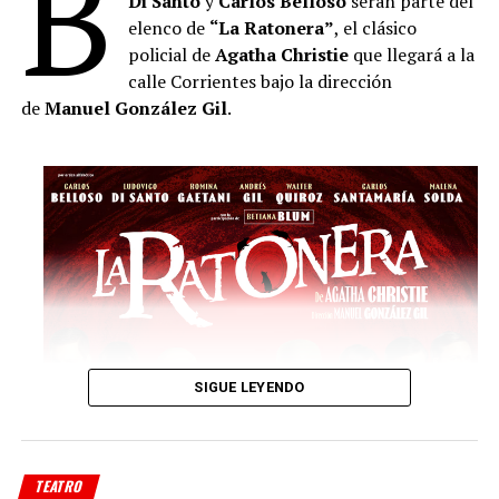
B
Di Santo
y
Carlos Belloso
serán parte del
elenco de
“La Ratonera”
, el clásico
policial de
Agatha Christie
que llegará a la
calle Corrientes bajo la dirección
de
Manuel González Gil
.
SIGUE LEYENDO
TEATRO