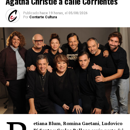
Agatha Christie a calle Corrientes
Publicado
hace 19 horas,
el
05/08/2026
Por
Contarte Cultura
etiana Blum
,
Romina Gaetani
,
Ludovico