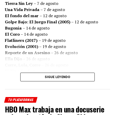
Tierra Sin Ley
– 7 de agosto
resonancia especial: detrás de cada diagnóstico existen
Una Vida Privada
– 7 de agosto
historias de amor, de miedo, de fortaleza y de personas
El fondo del mar
– 12 de agosto
que luchan por seguir viviendo.
Golpe Bajo: El Juego Final (2005)
– 12 de agosto
Bugonia
– 14 de agosto
El Coro
– 14 de agosto
Flatliners (2017)
– 19 de agosto
Evolución (2001)
– 19 de agosto
Reporte de un Asesino
– 26 de agosto
Ella Dijo
– 26 de agosto
Corre, Lola, Corre
– 26 de agosto
El Tipo Perfecto
– 26 de agosto
Ricki and the Flash: Entre la Fama y la Familia
– 26
SIGUE LEYENDO
de agosto
Producida por
3 C Films
,
Che Contenidos
,
Avanza
Producciones
y
1:85 Films
, “Instante” se encontrará
Series
disponible en
Prime Video
.
TV/PLATAFORMAS
HBO Max trabaja en una docuserie
Ficha artística/técnica
El Huésped Oculto
– 7 de agosto