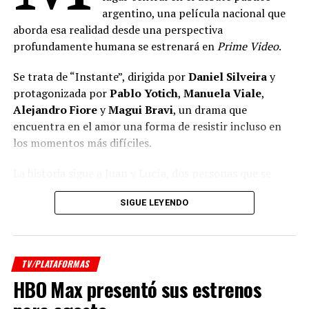
argentino, una película nacional que
aborda esa realidad desde una perspectiva
profundamente humana se estrenará en
Prime Video
.
Se trata de “Instante”, dirigida por
Daniel Silveira
y
protagonizada por
Pablo Yotich
,
Manuela Viale
,
Alejandro Fiore
y
Magui Bravi
, un drama que
encuentra en el amor una forma de resistir incluso en
los momentos más difíciles.
La historia sigue a Juan y Lucía, dos personas que se
conocen durante un tratamiento oncológico. Ambos
SIGUE LEYENDO
atraviesan uno de los momentos más complejos de sus
vidas, convencidos de que el futuro se volvió incierto. Sin
embargo, cuando todo parece desmoronarse, descubren
que todavía existe espacio para enamorarse, volver a
TV/PLATAFORMAS
ilusionarse y encontrar motivos para seguir adelante.
HBO Max presentó sus estrenos
En paralelo, la película acompaña la historia de Cecilia,