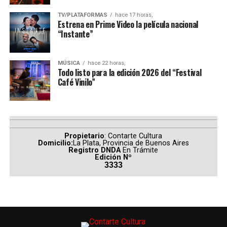
episodio tuvo en los ámbitos penitenciario, judicial y
TV/PLATAFORMAS
hace 17 horas,
social.
Estrena en Prime Video la película nacional
“Instante”
La propuesta también pondrá el foco en las historias
humanas detrás de uno de los hechos más recordados de
MÚSICA
hace 22 horas,
la historia reciente argentina, revisando el impacto que
Todo listo para la edición 2026 del “Festival
Café Vinilo”
el motín tuvo tanto en sus protagonistas como en las
instituciones involucradas.
La docuserie es una producción de
Ánima
para
Warner
Bros. Discovery
y cuenta con la dirección de
Matías
Propietario
: Contarte Cultura
Gueilburt
. El guion fue desarrollado por
Nicolás
Domicilio:
La Plata, Provincia de Buenos Aires
Registro DNDA
En Trámite
Gueilburt
y
Pablo Olmedo
, mientras que la producción
Edición Nº
está a cargo de
Sebastián Gamba
.
3333
(
Fuente: television.com.ar
)
Comparte esto: