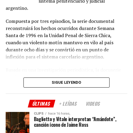
sistema penitenciario y judicial
Música: Marcelo Bormida, Valenti Liendo
argentino.
Conan O’Brien de Visita, Temporada 3
– 21 de
Sonido: Germán Surace
agosto
Compuesta por tres episodios, la serie documental
Producción ejecutiva: Hugo Armoa, Magui Bravi,
Guerra de Bandas: Oslo
– 28 de agosto
reconstruirá los hechos ocurridos durante Semana
Manuela Viale, Pablo Yotich, Alejandro Fiore
Santa de 1996 en la Unidad Penal de Sierra Chica,
(
Fuente: televison.com.ar
)
cuando un violento motín mantuvo en vilo al país
Prensa: Kevin Melgar
durante ocho días y se convirtió en un punto de
Comparte esto:
Género: Drama
inflexión para el sistema carcelario argentino.
Duración: 90 minutos
Basada en una investigación periodística, la docuserie
Apoyo institucional: Instituto Cultural de la
combinará testimonios de protagonistas directos,
Provincia de Buenos Aires
SIGUE LEYENDO
funcionarios, integrantes del Servicio Penitenciario y
otras personas vinculadas al caso, junto con material de
Comparte esto:
archivo y registros históricos poco difundidos que
ÚLTIMAS
+ LEÍDAS
VIDEOS
permitirán reconstruir el desarrollo del conflicto.
CLIPS
hace 16 horas,
Además de narrar los acontecimientos, la producción
Baglietto y Vitale interpretan “Amándote”,
canción ícono de Jaime Ross
buscará contextualizar las condiciones que derivaron en
el levantamiento y analizar las consecuencias que el