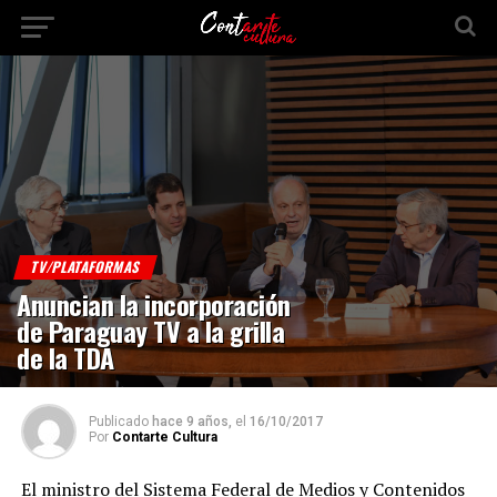
TV/PLATAFORMAS
Anuncian la incorporación
de Paraguay TV a la grilla
de la TDA
Publicado
hace 9 años,
el
16/10/2017
Por
Contarte Cultura
El ministro del Sistema Federal de Medios y Contenidos