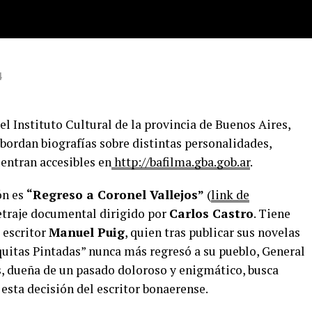
4
del Instituto Cultural de la provincia de Buenos Aires,
abordan biografías sobre distintas personalidades,
entran accesibles en
http://bafilma.gba.gob.ar
.
ón es
“Regreso a Coronel Vallejos”
(
link de
metraje documental dirigido por
Carlos Castro
. Tiene
 escritor
Manuel Puig
, quien tras publicar sus novelas
quitas Pintadas” nunca más regresó a su pueblo, General
s, dueña de un pasado doloroso y enigmático, busca
 esta decisión del escritor bonaerense.