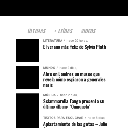
ÚLTIMAS
+ LEÍDAS
VIDEOS
LITERATURA
hace 20 horas,
El verano más feliz de Sylvia Plath
MUNDO
hace 2 días,
Abre en Londres un museo que
revela cómo espiaron a generales
nazis
MÚSICA
hace 2 días,
Sciammarella Tango presenta su
último álbum: “Quinquela”
TEXTOS PARA ESCUCHAR
hace 3 días,
Aplastamiento de las gotas – Julio