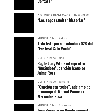
Cortazar
HISTORIAS REFLEJADAS
hace 3 días,
“ Los sapos sueltan historias”
MÚSICA
hace 4 días,
Todo listo para la edición 2026 del
“Festival Café Vinilo”
CLIPS
hace 4 días,
Baglietto y Vitale interpretan
“Amándote”, canción ícono de
Jaime Ross
CLIPS
hace 1 semana,
“Canción con todos”, adelanto del
homenaje de Nahuel Pennisi a
Mercedes Sosa
MÚSICA
hace 1 semana,
Juan Rosasco en Banda presenta