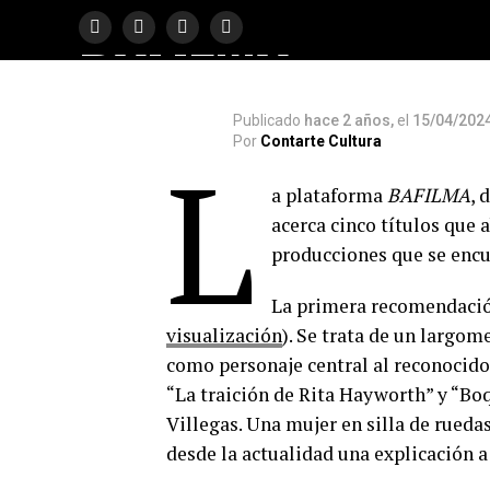
BAFILMA
Publicado
hace 2 años,
el
15/04/202
Por
Contarte Cultura
L
a plataforma
BAFILMA
, 
acerca cinco títulos que 
producciones que se encu
La primera recomendaci
visualización
). Se trata de un largo
como personaje central al reconocido
“La traición de Rita Hayworth” y “Bo
Villegas. Una mujer en silla de rueda
desde la actualidad una explicación a