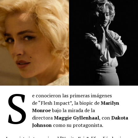
“Scary Movie: Terroríficamente incorrecta” y
“Backrooms”).
S
e conocieron las primeras imágenes
de “Flesh Impact”, la biopic de
Marilyn
“Toy Story 5”
: Se posicionó en el primer lugar del
Monroe
bajo la mirada de la
mes con 2.027.345 espectadores durante julio. La
directora
Maggie Gyllenhaal
, con
Dakota
película de Disney-Pixar acumula 3.613.307
Johnson
como su protagonista.
entradas desde su estreno el 18 de junio,
manteniéndose como el título más visto en lo que