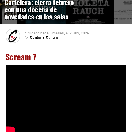
Cartelera: cierra febrero
con una docena de
novedades en las salas
Publicado
hace 5 meses,
el
25/02/2026
Por
Contarte Cultura
Scream 7