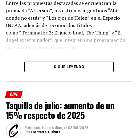
Entre las propuestas destacadas se encuentran la
premiada
“Aftersun”, los estrenos argentinos “Ahí
donde no estás” y
“Los ojos de Helen”
en el Espacio
INCAA, además de reconocidos títulos
como “Terminator 2: El juicio final, The Thing” y “El
ángel exterminador”, que integran una programación
pensada para públicos diversos.
Además, la programación incluye funciones del Espacio
SIGUE LEYENDO
INCAA y de los ciclos “Misa Nocturna”, “Videódromo”,
“Cinemecánica”, “Grandes Directores”, “Cable Pirata”,
“Cine y Cuarentena”, “Cineclub”, “Freakshow”,
“Proyecciones Terrestres” y “Cinefilia”, conformando
CINE
una agenda que combina cine de autor, producciones
Taquilla de julio: aumento de un
contemporáneas, clásicos restaurados y películas de
15% respecto de 2025
culto.
Las proyecciones se llevan a cabo en la sala del Cine
Publicado
hace 6 días,
el
03/08/2026
Por
Contarte Cultura
Select, ubicada en el Centro Municipal de las Artes