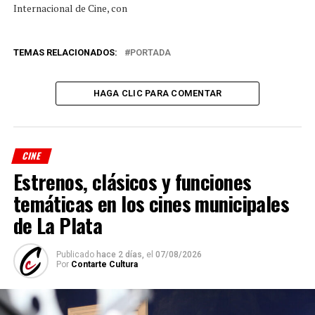
Internacional de Cine, con
la que se celebraron 70
años de su fundación en
1954, tendrán la
TEMAS RELACIONADOS:
PORTADA
oportunidad a partir de
este jueves de ver en
Buenos Aires algunas de…
HAGA CLIC PARA COMENTAR
CINE
Estrenos, clásicos y funciones
temáticas en los cines municipales
de La Plata
Publicado
hace 2 días,
el
07/08/2026
Por
Contarte Cultura