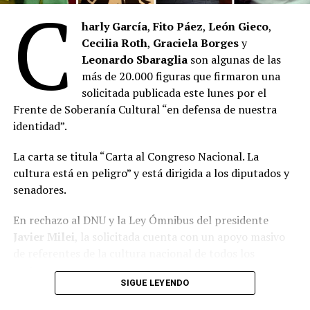
C
es sano escuchar, corregir, aprender”, dice el documento
que incorpora medidas específicas para garantizar que
harly García
,
Fito Páez
,
León Gieco
,
el Instituto Nacional de Cine y Artes Audiovisuales
Cecilia Roth
,
Graciela Borges
y
(
INCAA
) promocione al cine nacional y mantenga
Leonardo Sbaraglia
son algunas de las
intactos los alcances del Fondo de Fomento
más de 20.000 figuras que firmaron una
Cinematográfico.
solicitada publicada este lunes por el
Frente de Soberanía Cultural “en defensa de nuestra
En cuanto al Instituto Nacional de la Música (
INAMU
) y
identidad”.
la Comisión Nacional de Bibliotecas Populares
CONABIP
, “en pos de una gestión más eficiente”, se
La carta se titula “Carta al Congreso Nacional. La
establecen restricciones de gastos para el
INAMU
y la
cultura está en peligro” y está dirigida a los diputados y
CONABIP
. Limitar también los egresos al 20% de los
senadores.
ingresos de estas instituciones busca garantizar una
En rechazo al DNU y la Ley Ómnibus del presidente
utilización eficaz de los recursos disponibles, evitando
Javier Milei
, la solicitada cuenta con un apoyo masivo
excesos administrativos y priorizando el respaldo
de referentes de la cultura nacional de todos los
directo a la música y las bibliotecas populares.
sectores.
Sobre el Instituto Nacional del Teatro, el proyecto
SIGUE LEYENDO
propone la absorción de las funciones del
INT
por la