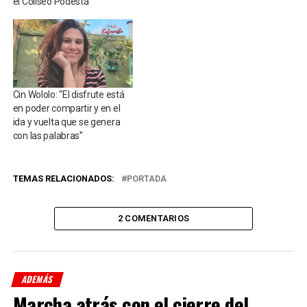
el Coliseo Podestá
Cin Wololo: “El disfrute está
en poder compartir y en el
ida y vuelta que se genera
con las palabras”
TEMAS RELACIONADOS:
PORTADA
2 COMENTARIOS
ADEMÁS
Marcha atrás con el cierre del