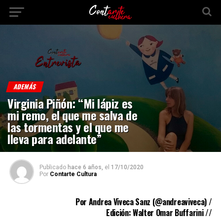
ADEMÁS
Virginia Piñón: “Mi lápiz es
mi remo, el que me salva de
las tormentas y el que me
lleva para adelante”
Publicado
hace 6 años,
el
17/10/2020
Por
Contarte Cultura
Por Andrea Viveca Sanz (
@andreaviveca
) /
Edición: Walter Omar Buffarini //