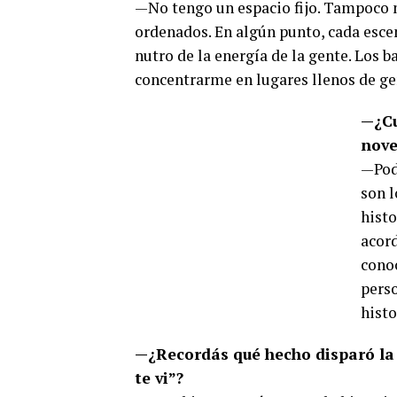
—No tengo un espacio fijo. Tampoco 
ordenados. En algún punto, cada esce
nutro de la energía de la gente. Los
concentrarme en lugares llenos de ge
—¿Cu
nove
—Podr
son l
histo
acord
conoc
perso
histo
—¿Recordás qué hecho disparó la 
te vi”?