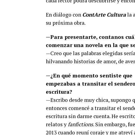
cada lector podrá descubrirse y encont
En diálogo con
ContArte Cultura
la 
su próxima obra.
—Para presentarte, contanos cuál
comenzar una novela en la que se 
—Creo que las palabras elegidas serí
hilvanando historias de amor, de aven
—¿En qué momento sentiste que
empezabas a transitar el sendero
escritura?
—Escribo desde muy chica, supongo 
entonces comencé a transitar el sende
escritura sin darme cuenta. He escrit
relatos y
fanfictions
. Sin embargo, fue
2013 cuando reuní coraje y me atreví 