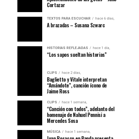
Cortazar
TEXTOS PARA ESCUCHAR
hace 6 días,
A brazadas – Susana Szwarc
HISTORIAS REFLEJADAS
hace 1 día,
“ Los sapos sueltan historias”
CLIPS
hace 2 días,
Baglietto y Vitale interpretan
“Amándote”, canción ícono de
Jaime Ross
CLIPS
hace 1 semana,
“Canción con todos”, adelanto del
homenaje de Nahuel Pennisi a
Mercedes Sosa
MÚSICA
hace 1 semana,
Juan Rosasco en Banda presenta