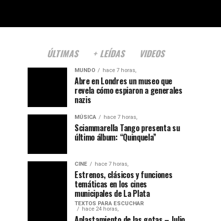
ÚLTIMAS
+ LEÍDAS
VIDEOS
MUNDO
hace 7 horas,
Abre en Londres un museo que
revela cómo espiaron a generales
nazis
MÚSICA
hace 7 horas,
Sciammarella Tango presenta su
último álbum: “Quinquela”
CINE
hace 7 horas,
Estrenos, clásicos y funciones
temáticas en los cines
municipales de La Plata
TEXTOS PARA ESCUCHAR
hace 24 horas,
Aplastamiento de las gotas – Julio