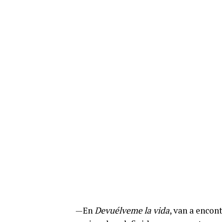
—En
Devuélveme la vida
, van a encon