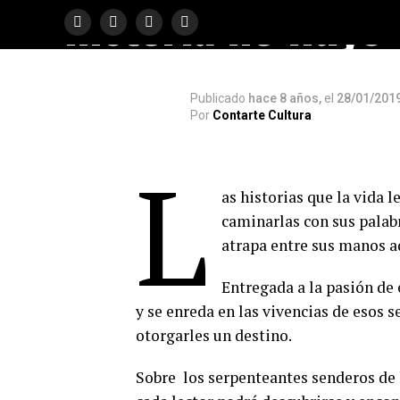
historia no fluye
Publicado
hace 8 años,
el
28/01/201
Por
Contarte Cultura
L
as historias que la vida l
caminarlas con sus palab
atrapa entre sus manos a
Entregada a la pasión de 
y se enreda en las vivencias de esos s
otorgarles un destino.
Sobre los serpenteantes senderos de 