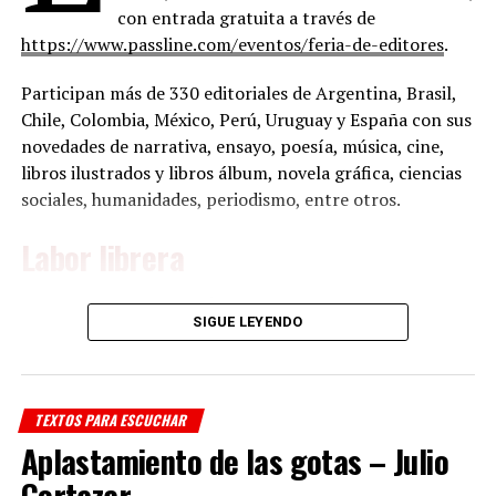
con entrada gratuita a través de
https://www.passline.com/eventos/feria-de-editores
.
Participan más de 330 editoriales de Argentina, Brasil,
Chile, Colombia, México, Perú, Uruguay y España con sus
novedades de narrativa, ensayo, poesía, música, cine,
libros ilustrados y libros álbum, novela gráfica, ciencias
sociales, humanidades, periodismo, entre otros.
Labor librera
Por sexto año consecutivo, se entrega un
SIGUE LEYENDO
reconocimiento al trabajo de las librerías. En esta
edición la ganadora es
Volcán azul
, de Córdoba, a cargo
de
Soledad Graffigna
. Como premio obtuvo 4.000.000
de pesos para comprar libros, más el 50% de descuento
TEXTOS PARA ESCUCHAR
en todos los stands adheridos de la feria.
Aplastamiento de las gotas – Julio
Cortazar
Volcán azul libros
(Córdoba) es una librería