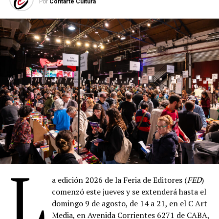
Por
Contarte Cultura
L
a edición 2026 de la Feria de Editores (
FED
)
comenzó este jueves y se extenderá hasta el
domingo 9 de agosto, de 14 a 21, en el C Art
Media, en Avenida Corrientes 6271 de CABA,