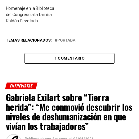
Homenaje en la Biblioteca
del Congreso a la familia
Roldán Devetach
TEMAS RELACIONADOS:
PORTADA
1 COMENTARIO
ENTREVISTAS
Gabriela Exilart sobre “Tierra
herida”: “Me conmovió descubrir los
niveles de deshumanización en que
vivían los trabajadores”
Publicado
hace 2 meses,
el
04/06/2026