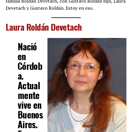
familia Roldán Devetach, con Gustavo Roldán hijo, Laura
Devetach y Gustavo Roldán. Estoy en eso.
Laura Roldán Devetach
Nació
en
Córdob
a.
Actual
mente
vive en
Buenos
Aires.