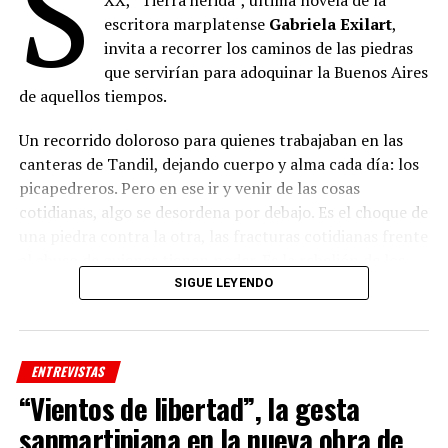
S
escritora marplatense
Gabriela Exilart
,
invita a recorrer los caminos de las piedras
que servirían para adoquinar la Buenos Aires
de aquellos tiempos.
Un recorrido doloroso para quienes trabajaban en las
canteras de Tandil, dejando cuerpo y alma cada día: los
picapedreros. Pero en ese ir y venir de las cosas
cotidianas, algo se desordena por debajo. Es el choque de
una piedra contra la otra, las fracturas cotidianas frente
al abuso de quienes tienen poder. Es la rebelión de los
que tienen hambre y buscan justicia. A pesar de todo, en
SIGUE LEYENDO
las canteras nace una esperanza y entre el polvo y las
turbulencias también crece el amor.
ENTREVISTAS
“Vientos de libertad”, la gesta
sanmartiniana en la nueva obra de