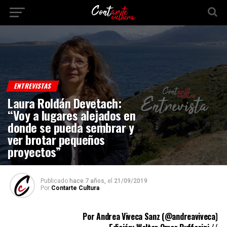
ENTREVISTAS
Laura Roldán Devetach:
“Voy a lugares alejados en
donde se pueda sembrar y
ver brotar pequeños
proyectos”
Publicado
hace 7 años,
el
21/09/2019
Por
Contarte Cultura
Por Andrea Viveca Sanz (
@andreaviveca
)