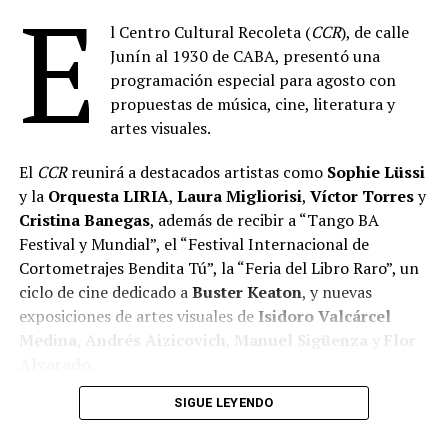
E
l Centro Cultural Recoleta (
CCR
), de calle
Junín al 1930 de CABA, presentó una
programación especial para agosto con
propuestas de música, cine, literatura y
artes visuales.
El
CCR
reunirá a destacados artistas como
Sophie Lüssi
y la
Orquesta LIRIA
,
Laura Migliorisi
,
Víctor Torres
y
Cristina Banegas
, además de recibir a “Tango BA
Festival y Mundial”, el “Festival Internacional de
Cortometrajes Bendita Tú”, la “Feria del Libro Raro”, un
ciclo de cine dedicado a
Buster Keaton
, y nuevas
exposiciones de artes visuales de
Isidoro Valcárcel
Medina
,
Andrés Aizicovich
,
Manuel Sigüenza
y
Flor
Alvarado
.
SIGUE LEYENDO
MÚSICA