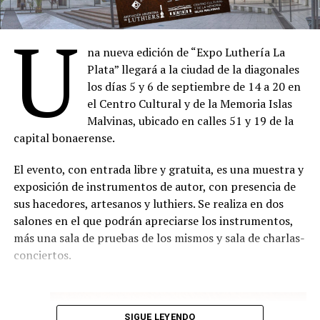
Las entradas para algunas actividades podrán obtenerse
Cristina Banegas y Carmen Baliero. Espectáculo musical
sin cargo mediante reserva previa, aunque el público
U
que rescata y presenta públicamente una obra
también podrá ingresar abonando la entrada
temprana y poco conocida del emblemático compositor
na nueva edición de “Expo Luthería La
correspondiente en cada milonga, sujeto a la capacidad
austro-argentino Guillermo Gräetzer. El proyecto
Plata” llegará a la ciudad de la diagonales
disponible.
propone recuperar e interpretar el Primer cuaderno de
los días 5 y 6 de septiembre de 14 a 20 en
canciones para canto y piano (1935-1939) de acuerdo
La programación completa y los formularios para
el Centro Cultural y de la Memoria Islas
con la versión original del manuscrito. Se trata de su
reservar entradas gratuitas pueden consultarse en el
Malvinas, ubicado en calles 51 y 19 de la
primer cuaderno de canciones, compuesto durante sus
sitio oficial de la Semana de las Milongas.
capital bonaerense.
años de formación en Berlín y Viena y concluido en su
Comparte esto:
primer año en Buenos Aires, sobre textos de Hesse,
El evento, con entrada libre y gratuita, es una muestra y
Rilke, Klabund, Bethge, Heine y Hille.
exposición de instrumentos de autor, con presencia de
sus hacedores, artesanos y luthiers. Se realiza en dos
Sábado 15.08, 18 h en la Capilla
salones en el que podrán apreciarse los instrumentos,
más una sala de pruebas de los mismos y sala de charlas-
Compañía Oblicua con dirección de Marcelo Delgado.
conciertos.
Concierto de música contemporánea a cargo del
ensamble integrado por Sergio Catalán ( flautas),
Lautaro Abrego(clarinetes), Carolina Cervetto (saxos),
SIGUE LEYENDO