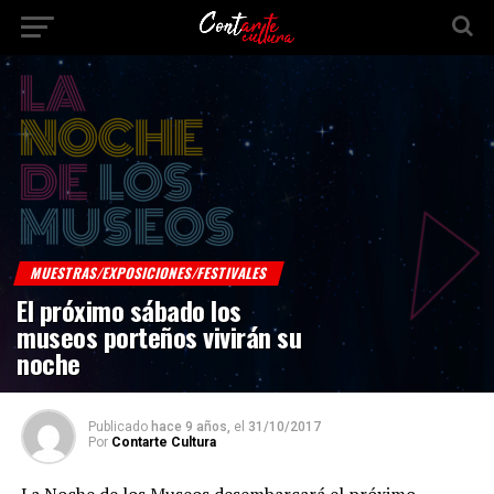
MUESTRAS/EXPOSICIONES/FESTIVALES
El próximo sábado los
museos porteños vivirán su
noche
Publicado
hace 9 años,
el
31/10/2017
Por
Contarte Cultura
La Noche de los Museos desembarcará el próximo