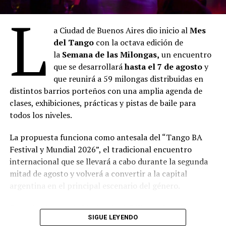
mirada sobre el presente atravesado por la tecnología,
L
la sobreinformación y el valor de la experiencia humana.
a Ciudad de Buenos Aires dio inicio al
Mes
Ciclo: Antidomingos en el Recoleta
del Tango
con la octava edición de
la
Semana de las Milongas,
un encuentro
Domingo 09.08, 19 h en la Capilla
que se desarrollará
hasta el 7 de agosto
y
que reunirá a 59 milongas distribuidas en
Liria Jazz con Orquesta LIRIA & Sophie Lüssi: un
distintos barrios porteños con una amplia agenda de
recorrido por grandes clásicos del jazz en versiones
clases, exhibiciones, prácticas y pistas de baile para
originales para orquesta de cuerdas y banda. Los
todos los niveles.
arreglos, realizados por la violinista y compositora
Sophie Lüssi, proponen una nueva sonoridad para obras
La propuesta funciona como antesala del “Tango BA
emblemáticas del género, donde las cuerdas dialogan
Festival y Mundial 2026”, el tradicional encuentro
con el lenguaje y la improvisación del jazz.
internacional que se llevará a cabo durante la segunda
mitad de agosto y volverá a convertir a la capital
Especial Día del Niño
argentina en el principal escenario del género.
Domingo 16.08, 17 h en la Capilla
Organizada con el objetivo de visibilizar y fortalecer a
SIGUE LEYENDO
las milongas, espacios donde el tango mantiene viva su
Laura Migliorisi presentará Vientito de río, un concierto