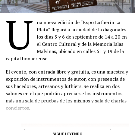
Las entradas para algunas actividades podrán obtenerse
Cristina Banegas y Carmen Baliero. Espectáculo musical
sin cargo mediante reserva previa, aunque el público
U
que rescata y presenta públicamente una obra
también podrá ingresar abonando la entrada
temprana y poco conocida del emblemático compositor
na nueva edición de “Expo Luthería La
correspondiente en cada milonga, sujeto a la capacidad
austro-argentino Guillermo Gräetzer. El proyecto
Plata” llegará a la ciudad de la diagonales
disponible.
propone recuperar e interpretar el Primer cuaderno de
los días 5 y 6 de septiembre de 14 a 20 en
canciones para canto y piano (1935-1939) de acuerdo
La programación completa y los formularios para
el Centro Cultural y de la Memoria Islas
con la versión original del manuscrito. Se trata de su
reservar entradas gratuitas pueden consultarse en el
Malvinas, ubicado en calles 51 y 19 de la
primer cuaderno de canciones, compuesto durante sus
sitio oficial de la Semana de las Milongas.
capital bonaerense.
años de formación en Berlín y Viena y concluido en su
Comparte esto:
primer año en Buenos Aires, sobre textos de Hesse,
El evento, con entrada libre y gratuita, es una muestra y
Rilke, Klabund, Bethge, Heine y Hille.
exposición de instrumentos de autor, con presencia de
sus hacedores, artesanos y luthiers. Se realiza en dos
Sábado 15.08, 18 h en la Capilla
salones en el que podrán apreciarse los instrumentos,
más una sala de pruebas de los mismos y sala de charlas-
Compañía Oblicua con dirección de Marcelo Delgado.
conciertos.
Concierto de música contemporánea a cargo del
ensamble integrado por Sergio Catalán ( flautas),
Lautaro Abrego(clarinetes), Carolina Cervetto (saxos),
SIGUE LEYENDO