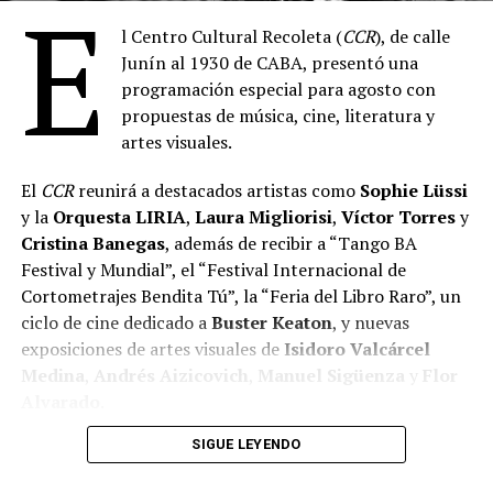
E
l Centro Cultural Recoleta (
CCR
), de calle
Junín al 1930 de CABA, presentó una
programación especial para agosto con
propuestas de música, cine, literatura y
artes visuales.
El
CCR
reunirá a destacados artistas como
Sophie Lüssi
y la
Orquesta LIRIA
,
Laura Migliorisi
,
Víctor Torres
y
Cristina Banegas
, además de recibir a “Tango BA
Festival y Mundial”, el “Festival Internacional de
Cortometrajes Bendita Tú”, la “Feria del Libro Raro”, un
ciclo de cine dedicado a
Buster Keaton
, y nuevas
exposiciones de artes visuales de
Isidoro Valcárcel
Medina
,
Andrés Aizicovich
,
Manuel Sigüenza
y
Flor
Alvarado
.
SIGUE LEYENDO
MÚSICA