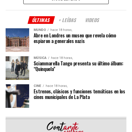
Elena Buchbinder (violín), Fabio Loverso (violonchelo),
Diego Ruiz (piano), Gonzalo Pérez Terranova
(vibráfono), Daniela Cervetto (percusión), Andrés
ÚLTIMAS
+ LEÍDAS
VIDEOS
Vaccarelli (guitarra eléctrica), Lucía Lalanne (soprano) y
MUNDO
hace 18 horas,
Nati Iñón(narración).
Abre en Londres un museo que revela cómo
espiaron a generales nazis
Jueves 20.08, 19 h en el Laboratorio de Investigación
y Producción Musical
MÚSICA
hace 18 horas,
Sciammarella Tango presenta su último álbum:
Ni-va ensamble & Stellan Veloce: Impromptu.
“Quinquela”
Improvisación electrónica + violonchelo. Concierto de
improvisación electroacústica en cuatro actos para
CINE
hace 18 horas,
cuarteto de laptops y violonchelo. Plantea la
Estrenos, clásicos y funciones temáticas en los
interacción en tiempo real entre el ensamble y el
cines municipales de La Plata
instrumento acústico mediante sintetizadores,
muestreo y algoritmos propios.
Jueves 27.08, 19 h en el Laboratorio de Investigación
y Producción Musical