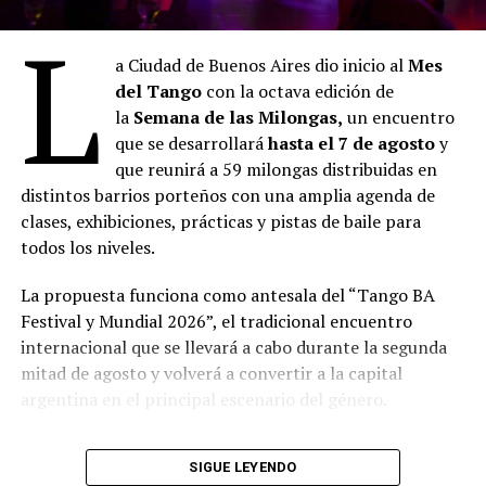
mirada sobre el presente atravesado por la tecnología,
L
la sobreinformación y el valor de la experiencia humana.
a Ciudad de Buenos Aires dio inicio al
Mes
Ciclo: Antidomingos en el Recoleta
del Tango
con la octava edición de
la
Semana de las Milongas,
un encuentro
Domingo 09.08, 19 h en la Capilla
que se desarrollará
hasta el 7 de agosto
y
que reunirá a 59 milongas distribuidas en
Liria Jazz con Orquesta LIRIA & Sophie Lüssi: un
distintos barrios porteños con una amplia agenda de
recorrido por grandes clásicos del jazz en versiones
clases, exhibiciones, prácticas y pistas de baile para
originales para orquesta de cuerdas y banda. Los
todos los niveles.
arreglos, realizados por la violinista y compositora
Sophie Lüssi, proponen una nueva sonoridad para obras
La propuesta funciona como antesala del “Tango BA
emblemáticas del género, donde las cuerdas dialogan
Festival y Mundial 2026”, el tradicional encuentro
con el lenguaje y la improvisación del jazz.
internacional que se llevará a cabo durante la segunda
mitad de agosto y volverá a convertir a la capital
Especial Día del Niño
argentina en el principal escenario del género.
Domingo 16.08, 17 h en la Capilla
Organizada con el objetivo de visibilizar y fortalecer a
SIGUE LEYENDO
las milongas, espacios donde el tango mantiene viva su
Laura Migliorisi presentará Vientito de río, un concierto