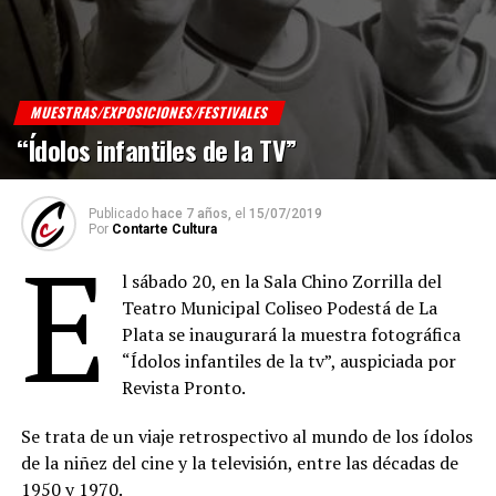
MUESTRAS/EXPOSICIONES/FESTIVALES
“Ídolos infantiles de la TV”
Publicado
hace 7 años,
el
15/07/2019
Por
Contarte Cultura
E
l sábado 20, en la Sala Chino Zorrilla del
Teatro Municipal Coliseo Podestá de La
Plata se inaugurará la muestra fotográfica
“Ídolos infantiles de la tv”, auspiciada por
Revista Pronto.
Se trata de un viaje retrospectivo al mundo de los ídolos
de la niñez del cine y la televisión, entre las décadas de
1950 y 1970.