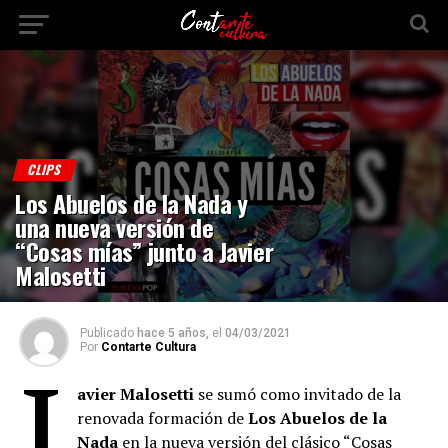
CLIPS
Los Abuelos de la Nada y
una nueva versión de
“Cosas mías” junto a Javier
Malosetti
Publicado
hace 5 años,
el
04/03/2021
Por
Contarte Cultura
J
avier Malosetti
se sumó como invitado de la
renovada formación de
Los Abuelos de la
Nada
en la nueva versión del clásico “Cosas