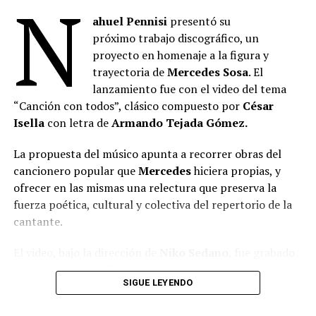
N
ahuel Pennisi
presentó su
próximo trabajo discográfico, un
proyecto en homenaje a la figura y
trayectoria de
Mercedes Sosa
. El
lanzamiento fue con el video del tema
“Canción con todos”, clásico compuesto por
César
Isella
con letra de
Armando Tejada Gómez.
La propuesta del músico apunta a recorrer obras del
cancionero popular que
Mercedes
hiciera propias, y
ofrecer en las mismas una relectura que preserva la
fuerza poética, cultural y colectiva del repertorio de la
cantante.
El video, bajo la dirección de
Niko Sedano
, fue grabado
en la provincia de Tucumán, lugar de nacimiento
SIGUE LEYENDO
de
Mercedes
y donde comenzó su recorrido artístico.