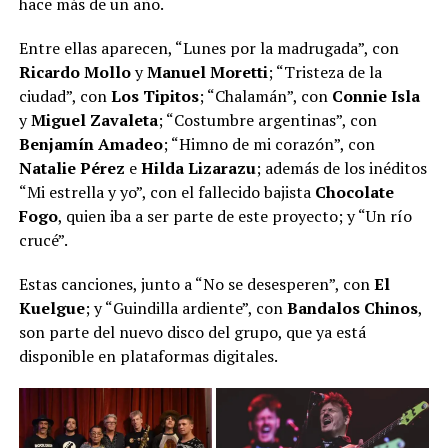
hace más de un año.
Entre ellas aparecen, “Lunes por la madrugada”, con
Ricardo Mollo
y
Manuel Moretti
; “Tristeza de la
ciudad”, con
Los Tipitos
; “Chalamán”, con
Connie Isla
y
Miguel Zavaleta
; “Costumbre argentinas”, con
Benjamín Amadeo
; “Himno de mi corazón”, con
Natalie Pérez
e
Hilda Lizarazu
; además de los inéditos
“Mi estrella y yo”, con el fallecido bajista
Chocolate
Fogo
, quien iba a ser parte de este proyecto; y “Un río
crucé”.
Estas canciones, junto a “No se desesperen”, con
El
Kuelgue
; y “Guindilla ardiente”, con
Bandalos Chinos
,
son parte del nuevo disco del grupo, que ya está
disponible en plataformas digitales.