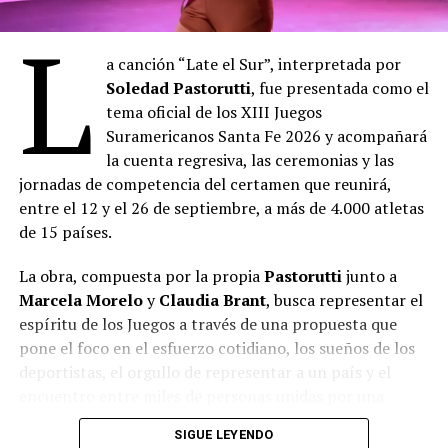
L
a canción “Late el Sur”, interpretada por
Soledad Pastorutti
, fue presentada como el
tema oficial de los XIII Juegos
Suramericanos Santa Fe 2026 y acompañará
la cuenta regresiva, las ceremonias y las
jornadas de competencia del certamen que reunirá,
entre el 12 y el 26 de septiembre, a más de 4.000 atletas
de 15 países.
La obra, compuesta por la propia
Pastorutti
junto a
Marcela Morelo
y
Claudia Brant
, busca representar el
espíritu de los Juegos a través de una propuesta que
pone el foco en el esfuerzo cotidiano, los sueños de los
deportistas, el orgullo de representar a un país y el
encuentro entre miles de personas unidas por una
misma pasión.
SIGUE LEYENDO