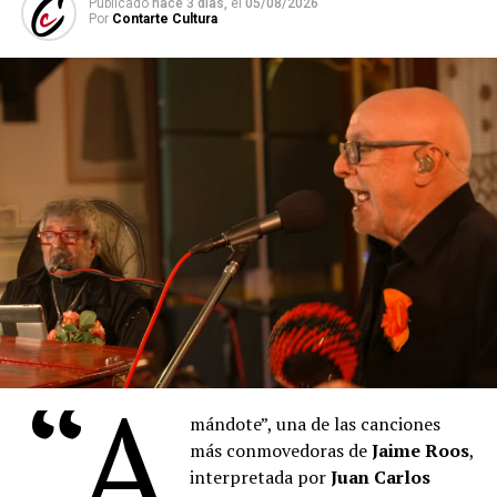
Publicado
hace 3 días,
el
05/08/2026
Por
Contarte Cultura
“A
mándote”, una de las canciones
más conmovedoras de
Jaime Roos
,
interpretada por
Juan Carlos