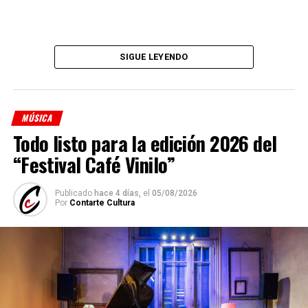
Sciammarella Tango
está compuesta por:
Denise Sciammarella
(investigación y voz)
SIGUE LEYENDO
Shino Ohnaga
(piano y arreglos)
Cindy Harcha
(bandoneón y arreglos)
MÚSICA
Geraldina Carnicina
(contrabajo)
Todo listo para la edición 2026 del
Mariana Atamas
(violín)
“Festival Café Vinilo”
(
Fuente: Medioshábiles Comunicación
)
Publicado
hace 4 días,
el
05/08/2026
Comparte esto:
Por
Contarte Cultura