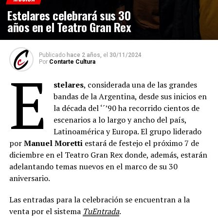
Estelares celebrará sus 30
años en el Teatro Gran Rex
Publicado
hace 2 años,
el
30/11/2024
Por
Contarte Cultura
E
stelares
, considerada una de las grandes
bandas de la Argentina, desde sus inicios en
la década del ‘´’90 ha recorrido cientos de
escenarios a lo largo y ancho del país,
Latinoamérica y Europa. El grupo liderado
por
Manuel Moretti
estará de festejo el próximo 7 de
diciembre en el Teatro Gran Rex donde, además, estarán
adelantando temas nuevos en el marco de su 30
aniversario.
Las entradas para la celebración se encuentran a la
venta por el sistema
TuEntrada
.