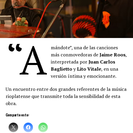
Argentinos”, que evoca la escena final de la vida del
maestro boquense.
“
Denise
describe los pigmentos cuyos nombres se
mezclan con las proas de los barcos del puerto, también
“A
está pintando, con la música, con la voz. Hay algo de la
pintura que empieza a teñir las palabras que
Denise
mándote”, una de las canciones
canta. Un cruce raro de oficios, maravilloso”, sostuvo el
más conmovedoras de
Jaime Roos
,
artista plástico
Daniel Santoro
.
interpretada por
Juan Carlos
Baglietto
y
Lito Vitale
, en una
versión íntima y emocionante.
Un encuentro entre dos grandes referentes de la música
rioplatense que transmite toda la sensibilidad de esta
obra.
Comparte esto: