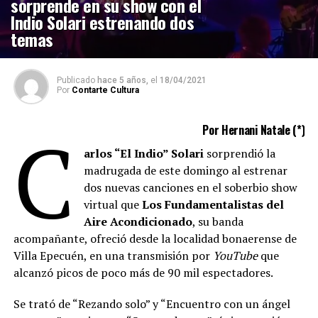
sorprende en su show con el
Indio Solari estrenando dos
temas
Publicado
hace 5 años,
el
18/04/2021
Por
Contarte Cultura
C
Por Hernani Natale (*)
arlos “El Indio” Solari
sorprendió la
madrugada de este domingo al estrenar
dos nuevas canciones en el soberbio show
virtual que
Los Fundamentalistas del
Aire Acondicionado
, su banda
acompañante, ofreció desde la localidad bonaerense de
Villa Epecuén, en una transmisión por
YouTube
que
alcanzó picos de poco más de 90 mil espectadores.
Se trató de “Rezando solo” y “Encuentro con un ángel