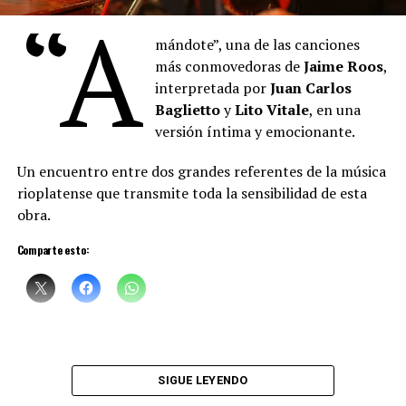
“A
está pintando, con la música, con la voz. Hay algo de la
pintura que empieza a teñir las palabras que
Denise
mándote”, una de las canciones
canta. Un cruce raro de oficios, maravilloso”, sostuvo el
más conmovedoras de
Jaime Roos
,
artista plástico
Daniel Santoro
.
interpretada por
Juan Carlos
Baglietto
y
Lito Vitale
, en una
versión íntima y emocionante.
Un encuentro entre dos grandes referentes de la música
rioplatense que transmite toda la sensibilidad de esta
obra.
Comparte esto:
Sciammarella Tango
está compuesta por:
Denise Sciammarella
(investigación y voz)
SIGUE LEYENDO
Shino Ohnaga
(piano y arreglos)