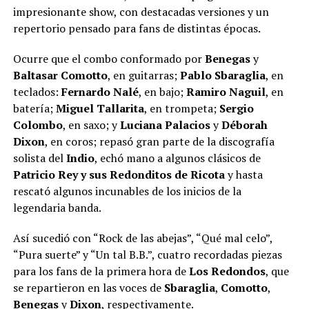
impresionante show, con destacadas versiones y un
repertorio pensado para fans de distintas épocas.
Ocurre que el combo conformado por
Benegas
y
Baltasar Comotto
, en guitarras;
Pablo Sbaraglia
, en
teclados:
Fernardo Nalé
, en bajo;
Ramiro Naguil
, en
batería;
Miguel Tallarita
, en trompeta;
Sergio
Colombo
, en saxo; y
Luciana Palacios
y
Déborah
Dixon
, en coros; repasó gran parte de la discografía
solista del
Indio
, echó mano a algunos clásicos de
Patricio Rey y sus Redonditos de Ricota
y hasta
rescató algunos incunables de los inicios de la
legendaria banda.
Así sucedió con “Rock de las abejas”, “Qué mal celo”,
“Pura suerte” y “Un tal B.B.”, cuatro recordadas piezas
para los fans de la primera hora de
Los Redondos
, que
se repartieron en las voces de
Sbaraglia
,
Comotto
,
Benegas
y
Dixon
, respectivamente.