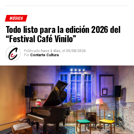
Cindy Harcha
(bandoneón y arreglos)
MÚSICA
Geraldina Carnicina
(contrabajo)
Todo listo para la edición 2026 del
Mariana Atamas
(violín)
“Festival Café Vinilo”
(
Fuente: Medioshábiles Comunicación
)
Publicado
hace 4 días,
el
05/08/2026
Comparte esto:
Por
Contarte Cultura