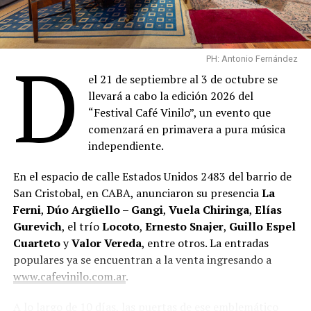
D
PH: Antonio Fernández
el 21 de septiembre al 3 de octubre se
llevará a cabo la edición 2026 del
“Festival Café Vinilo”, un evento que
comenzará en primavera a pura música
independiente.
En el espacio de calle Estados Unidos 2483 del barrio de
San Cristobal, en CABA, anunciaron su presencia
La
Ferni
,
Dúo Argüello – Gangi
,
Vuela Chiringa
,
Elías
Gurevich
, el trío
Locoto
,
Ernesto Snajer
,
Guillo Espel
Cuarteto
y
Valor Vereda
, entre otros. La entradas
populares ya se encuentran a la venta ingresando a
www.cafevinilo.com.ar
.
A lo largo de 10 días, las puertas de ese emblemático