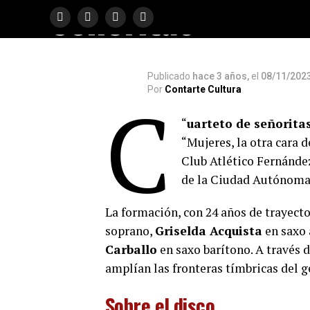
Señoritas
Publicado
hace 3 años,
el
08/11/202
Por
Contarte Cultura
C
“
uarteto de señorita
“Mujeres, la otra cara d
Club Atlético Fernánde
de la Ciudad Autónoma
La formación, con 24 años de trayecto
soprano,
Griselda Acquista
en saxo 
Carballo
en saxo barítono. A través d
amplían las fronteras tímbricas del 
Sobre el disco