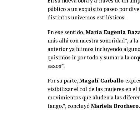
En su nueva obra y a través de un amp
público a un exquisito paseo por dive
distintos universos estilísticos.
En ese sentido,
María Eugenia Baz
más allá con nuestra sonoridad”, a la
anterior ya fuimos incluyendo alguno
quisimos ir por todo y sumar a la orq
saxos”.
Por su parte,
Magalí Carballo
expre
visibilizar el rol de las mujeres en el
movimientos que aluden a las diferent
tango.”, concluyó
Mariela Brochero
.