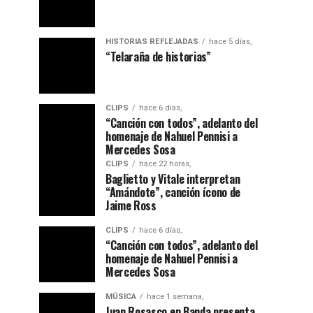
HISTORIAS REFLEJADAS
hace 5 días,
“Telaraña de historias”
CLIPS
hace 6 días,
“Canción con todos”, adelanto del
homenaje de Nahuel Pennisi a
Mercedes Sosa
CLIPS
hace 22 horas,
Baglietto y Vitale interpretan
“Amándote”, canción ícono de
Jaime Ross
CLIPS
hace 6 días,
“Canción con todos”, adelanto del
homenaje de Nahuel Pennisi a
Mercedes Sosa
MÚSICA
hace 1 semana,
Juan Rosasco en Banda presenta