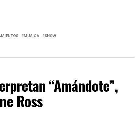
AMIENTOS
MÚSICA
SHOW
nterpretan “Amándote”,
ime Ross