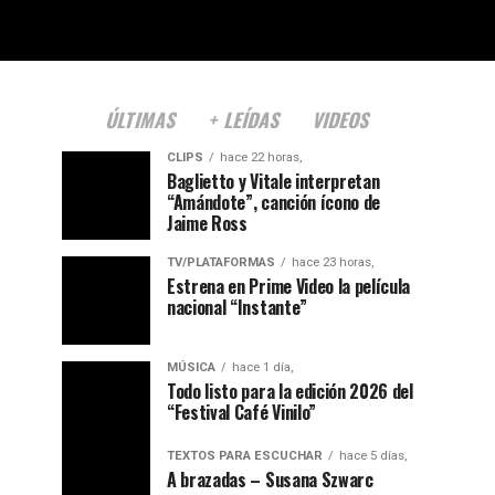
ÚLTIMAS
+ LEÍDAS
VIDEOS
CLIPS
hace 22 horas,
Baglietto y Vitale interpretan
“Amándote”, canción ícono de
Jaime Ross
TV/PLATAFORMAS
hace 23 horas,
Estrena en Prime Video la película
nacional “Instante”
MÚSICA
hace 1 día,
Todo listo para la edición 2026 del
“Festival Café Vinilo”
TEXTOS PARA ESCUCHAR
hace 5 días,
A brazadas – Susana Szwarc