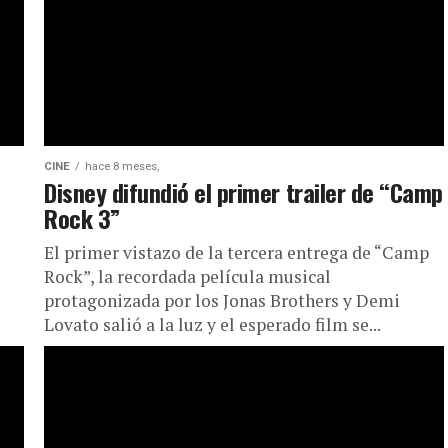
CINE
hace 8 meses,
Disney difundió el primer trailer de “Camp
Rock 3”
El primer vistazo de la tercera entrega de “Camp
Rock”, la recordada película musical
protagonizada por los Jonas Brothers y Demi
Lovato salió a la luz y el esperado film se...