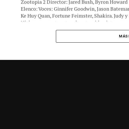
Zootopia 2 Director: Jared Bush, Byron Howard
Elenco: Voces: Ginnifer Goodwin, Jason Batema
Ke Huy Quan, Fortune Feimster, Shakira. Judy y
Nick se encuentran tras la retorcida pista...
MÁS 