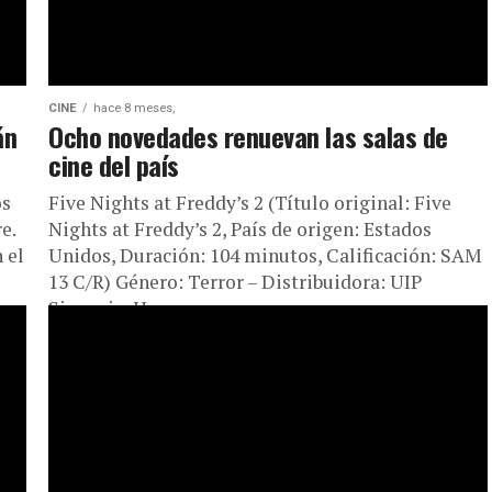
CINE
hace 8 meses,
án
Ocho novedades renuevan las salas de
cine del país
os
Five Nights at Freddy’s 2 (Título original: Five
e.
Nights at Freddy’s 2, País de origen: Estados
 el
Unidos, Duración: 104 minutos, Calificación: SAM
13 C/R) Género: Terror – Distribuidora: UIP
Sinopsis: Ha...