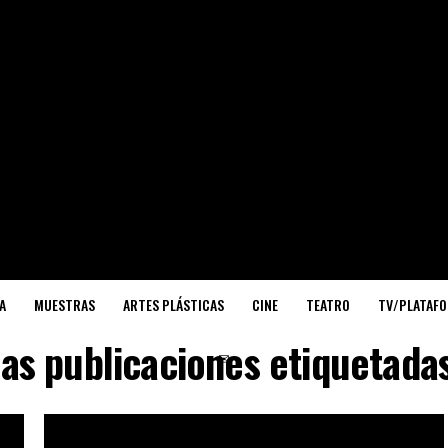
A
MUESTRAS
ARTES PLÁSTICAS
CINE
TEATRO
TV/PLATAF
las publicaciones etiquetadas
✉