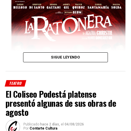
SIGUE LEYENDO
TEATRO
El Coliseo Podestá platense
presentó algunas de sus obras de
agosto
El espectáculo completa su elenco con
Andrés Gil
,
Publicado
hace 2 días,
el
04/08/2026
Walter Quiroz
Por
Contarte Cultura
,
Carlos Santamaría
y
Malena Solda
,