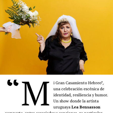
“M
i Gran Casamiento Hebreo”,
una celebración escénica de
Vuelven Los Clásicos es un espectáculo de humor y
identidad, resiliencia y humor.
música en el que los integrantes de La Chirichota
Un show donde la artista
encarnan a grandes compositores del pasado – como
uruguaya
Lea Bensasson
Mozart, Beethoven, Bach o Vivaldi – que regresan al
comparte, entre carcajadas y canciones, su particular