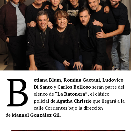
B
etiana Blum
,
Romina Gaetani
,
Ludovico
Di Santo
y
Carlos Belloso
serán parte del
elenco de
“La Ratonera”
, el clásico
policial de
Agatha Christie
que llegará a la
calle Corrientes bajo la dirección
de
Manuel González Gil
.