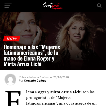
TEATRO
Homenaje a las “Mujeres
latinoamericanas”, de la
mano de Elena Roger y
Mirta Arrua Lichi
Publicado
hace 6 años,
el
20/10/2020
Por
Contarte Cultura
E
lena Roger
y
Mirta Arrua Lichi
son las
protagonistas de “Mujeres
latinoamericanas”, una obra acerca de un