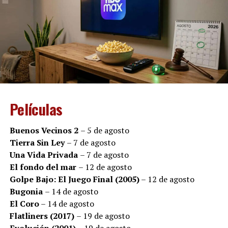
capaz de cambiarlo todo.
Sin plantear un discurso político, “Instante” propone
una mirada íntima sobre una realidad que hoy vuelve a
estar en agenda. La película invita a reflexionar sobre el
impacto humano de la enfermedad, la importancia del
acompañamiento y la esperanza que puede surgir aun
en los escenarios más adversos.
Películas
En un contexto en el que miles de pacientes y sus
familias expresan preocupación por el acceso a
Buenos Vecinos 2
– 5 de agosto
tratamientos y medicamentos, el estreno adquiere una
Tierra Sin Ley
– 7 de agosto
resonancia especial: detrás de cada diagnóstico existen
Una Vida Privada
– 7 de agosto
historias de amor, de miedo, de fortaleza y de personas
El fondo del mar
– 12 de agosto
que luchan por seguir viviendo.
Golpe Bajo: El Juego Final (2005)
– 12 de agosto
Bugonia
– 14 de agosto
El Coro
– 14 de agosto
Flatliners (2017)
– 19 de agosto