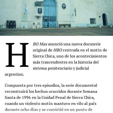
Elenco principal: Manuela Viale, Pablo Yotich, Magui
Primera Ministra
– 4 de agosto
Bravi, Alejandro Fiore
Monstruos de Dios
– 6 de agosto
Elenco: Juan Paya, Gabriel Almirón, Luly Drozdek,
Peter Frederiksen: Anatomía de un Monstruo
–
Selene Moscardi, Mosquito Sancineto, Nazareno
7 de agosto
Laborato, Griselda Rappi, Belén Tassi, Charly Issa,
H
Hard Knocks: Campo de Entrenamiento con los
Agustín Salas
BO Max
anunció una nueva docuserie
Seattle Seahawks, Temporada 21
– 8 de agosto
Dirección de fotografía: Davin Bog
original de
HBO
centrada en el motín de
Casada con El Chapo: Emma Coronel Habla
– 11
Dirección de arte: Lucas Pérez
Sierra Chica, uno de los acontecimientos
de agosto
más trascendentes en la historia del
Montaje: Ramiro Romero
La Esclava Sexual
– 14 de agosto
sistema penitenciario y judicial
Música: Marcelo Bormida, Valenti Liendo
argentino.
Conan O’Brien de Visita, Temporada 3
– 21 de
Sonido: Germán Surace
agosto
Compuesta por tres episodios, la serie documental
Producción ejecutiva: Hugo Armoa, Magui Bravi,
Guerra de Bandas: Oslo
– 28 de agosto
reconstruirá los hechos ocurridos durante Semana
Manuela Viale, Pablo Yotich, Alejandro Fiore
Santa de 1996 en la Unidad Penal de Sierra Chica,
(
Fuente: televison.com.ar
)
cuando un violento motín mantuvo en vilo al país
Prensa: Kevin Melgar
durante ocho días y se convirtió en un punto de
Comparte esto: