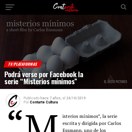
TV/PLATAFORMAS
Podrá verse por Facebook la
serie “Misterios mínimos”
Publicado
hace 7 años,
el
24/10/2019
Por
Contarte Cultura
“M
isterios mínimos”, la serie
escrita y dirigida por Carlos
Essmann, uno de los