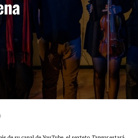
ena
0
avés de su canal de
YouTube
, el sexteto
Tangor
estará