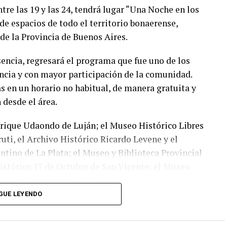
tre las 19 y las 24, tendrá lugar “Una Noche en los
de espacios de todo el territorio bonaerense,
 de la Provincia de Buenos Aires.
encia, regresará el programa que fue uno de los
ncia y con mayor participación de la comunidad.
as en un horario no habitual, de manera gratuita y
 desde el área.
rique Udaondo de Luján; el Museo Histórico Libres
uti, el Archivo Histórico Ricardo Levene y el
ntino de La Plata; el Museo y Biblioteca Provincial
stórico 17 de Octubre de San Vicente; el Museo
rte Contemporáneo MAR de Mar del Plata.
GUE LEYENDO
encia Saintout
, consideró que “este tipo de
o y la perspectiva descentralizada de la oferta