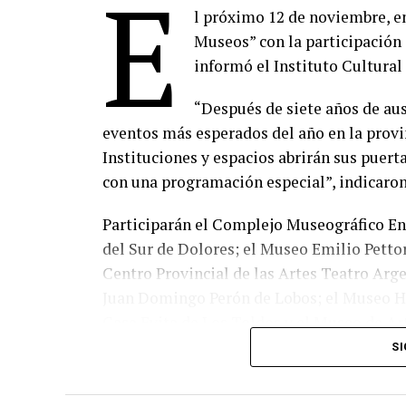
E
l próximo 12 de noviembre, en
Museos” con la participación 
informó el Instituto Cultural
“Después de siete años de aus
eventos más esperados del año en la provi
Instituciones y espacios abrirán sus puert
con una programación especial”, indicaron
Participarán el Complejo Museográfico En
del Sur de Dolores; el Museo Emilio Pettor
Centro Provincial de las Artes Teatro Arge
Juan Domingo Perón de Lobos; el Museo Hi
Casa Evita de Los Toldos y el Museo de A
SI
La presidenta del Instituto Cultural,
Flor
iniciativas refuerzan el vínculo comunitari