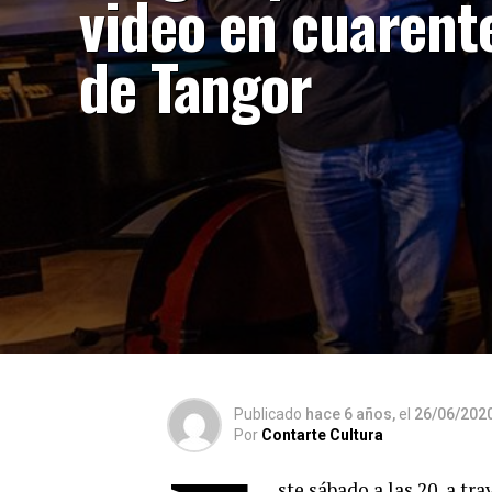
video en cuarent
de Tangor
Publicado
hace 6 años,
el
26/06/202
Por
Contarte Cultura
ste sábado a las 20, a tr