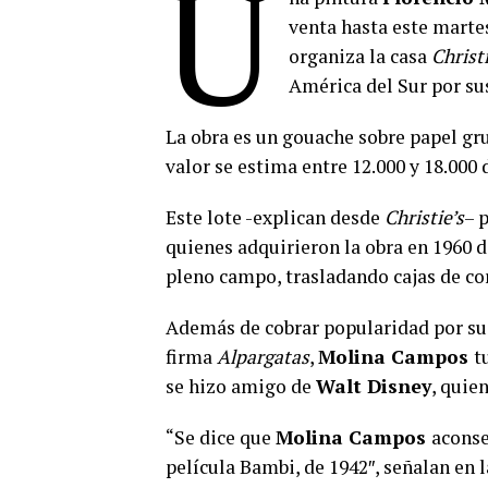
U
venta hasta este marte
organiza la casa
Christi
América del Sur por su
La obra es un gouache sobre papel grue
valor se estima entre 12.000 y 18.000 
Este lote -explican desde
Christie’s
– 
quienes adquirieron la obra en 1960 d
pleno campo, trasladando cajas de cor
Además de cobrar popularidad por sus
firma
Alpargatas
,
Molina Campos
t
se hizo amigo de
Walt Disney
, quie
“Se dice que
Molina Campos
aconse
película Bambi, de 1942″, señalan en 