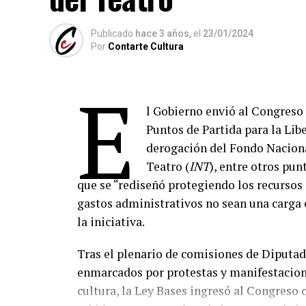
Publicado
hace 3 años,
el
23/01/2024
Por
Contarte Cultura
E
l Gobierno envió al Congreso 
Puntos de Partida para la Lib
derogación del Fondo Nacional
Teatro (
INT
), entre otros pun
que se “rediseñó protegiendo los recursos 
gastos administrativos no sean una carga 
la iniciativa.
Tras el plenario de comisiones de Diputad
enmarcados por protestas y manifestaciones
cultura, la Ley Bases ingresó al Congreso 