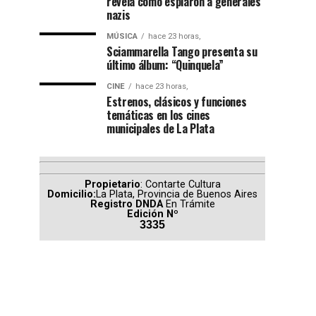
revela cómo espiaron a generales
nazis
MÚSICA
hace 23 horas,
Sciammarella Tango presenta su
último álbum: “Quinquela”
CINE
hace 23 horas,
Estrenos, clásicos y funciones
temáticas en los cines
municipales de La Plata
Propietario
: Contarte Cultura
Domicilio:
La Plata, Provincia de Buenos Aires
Registro DNDA
En Trámite
Edición Nº
3335