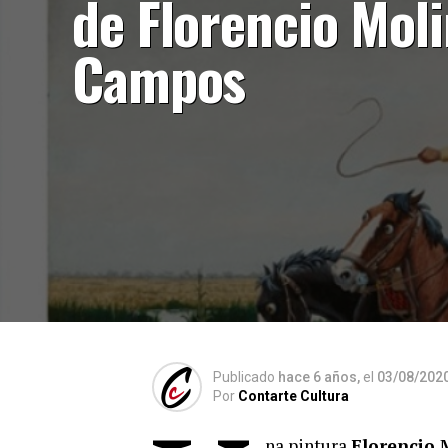
de Florencio Mol
Campos
Publicado
hace 6 años,
el
03/08/202
Por
Contarte Cultura
na pintura
Florencio