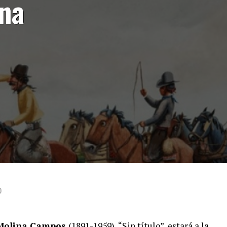
ina
0
 Molina Campos
(1891-1959), “Sin título”, estará a la