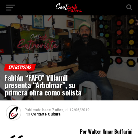
ENTREVISTAS
Fabián “FAFO” Villamil
presenta “Arbolmar”, su
primera obra como solista
Publicado
hace 7 años,
el
12/06/2019
Por
Contarte Cultura
Por Walter Omar Buffarini