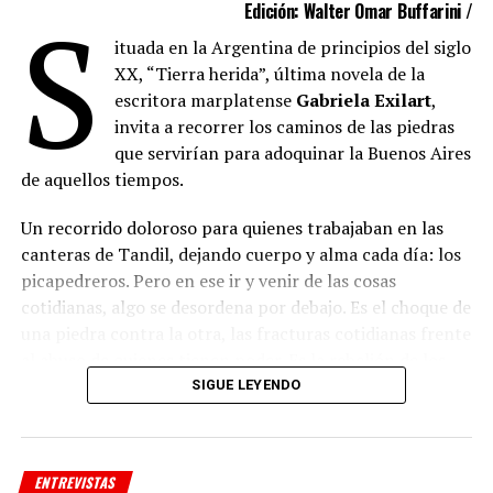
S
Edición: Walter Omar Buffarini /
ituada en la Argentina de principios del siglo
XX, “Tierra herida”, última novela de la
escritora marplatense
Gabriela Exilart
,
invita a recorrer los caminos de las piedras
que servirían para adoquinar la Buenos Aires
de aquellos tiempos.
Un recorrido doloroso para quienes trabajaban en las
canteras de Tandil, dejando cuerpo y alma cada día: los
picapedreros. Pero en ese ir y venir de las cosas
cotidianas, algo se desordena por debajo. Es el choque de
una piedra contra la otra, las fracturas cotidianas frente
al abuso de quienes tienen poder. Es la rebelión de los
que tienen hambre y buscan justicia. A pesar de todo, en
SIGUE LEYENDO
las canteras nace una esperanza y entre el polvo y las
turbulencias también crece el amor.
ENTREVISTAS