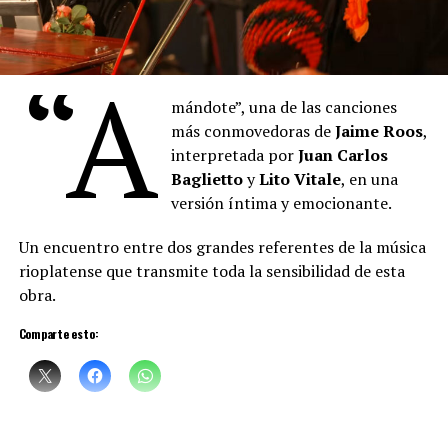
“
Denise
describe los pigmentos cuyos nombres se
mezclan con las proas de los barcos del puerto, también
“A
está pintando, con la música, con la voz. Hay algo de la
pintura que empieza a teñir las palabras que
Denise
mándote”, una de las canciones
canta. Un cruce raro de oficios, maravilloso”, sostuvo el
más conmovedoras de
Jaime Roos
,
artista plástico
Daniel Santoro
.
interpretada por
Juan Carlos
Baglietto
y
Lito Vitale
, en una
versión íntima y emocionante.
Un encuentro entre dos grandes referentes de la música
rioplatense que transmite toda la sensibilidad de esta
obra.
Comparte esto:
Sciammarella Tango
está compuesta por: