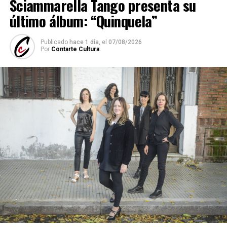
Sciammarella Tango presenta su
último álbum: “Quinquela”
Publicado
hace 1 día,
el
07/08/2026
Por
Contarte Cultura