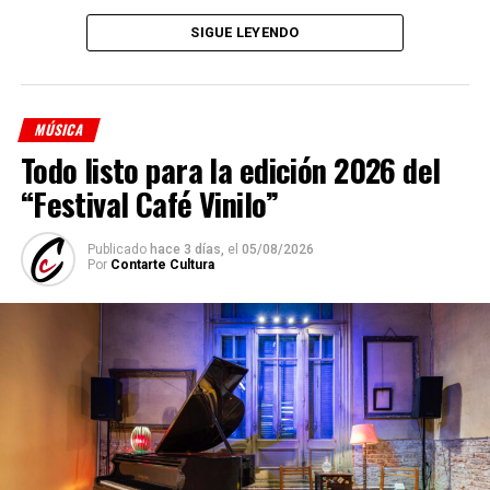
Denise Sciammarella
(investigación y voz)
SIGUE LEYENDO
Shino Ohnaga
(piano y arreglos)
Cindy Harcha
(bandoneón y arreglos)
MÚSICA
Geraldina Carnicina
(contrabajo)
Todo listo para la edición 2026 del
Mariana Atamas
(violín)
“Festival Café Vinilo”
(
Fuente: Medioshábiles Comunicación
)
Publicado
hace 3 días,
el
05/08/2026
Comparte esto:
Por
Contarte Cultura