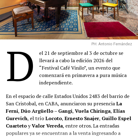
D
PH: Antonio Fernández
el 21 de septiembre al 3 de octubre se
llevará a cabo la edición 2026 del
“Festival Café Vinilo”, un evento que
comenzará en primavera a pura música
independiente.
En el espacio de calle Estados Unidos 2483 del barrio de
San Cristobal, en CABA, anunciaron su presencia
La
Ferni
,
Dúo Argüello – Gangi
,
Vuela Chiringa
,
Elías
Gurevich
, el trío
Locoto
,
Ernesto Snajer
,
Guillo Espel
Cuarteto
y
Valor Vereda
, entre otros. La entradas
populares ya se encuentran a la venta ingresando a