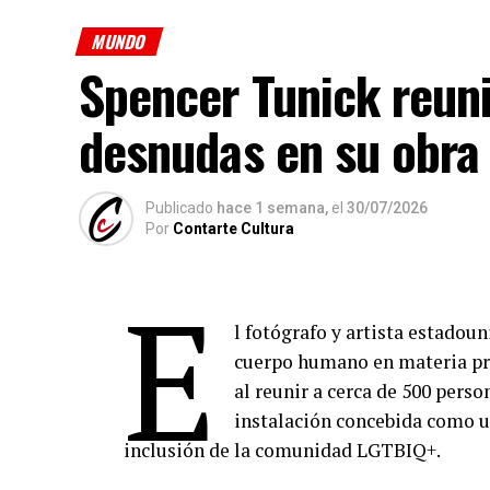
MUNDO
Spencer Tunick reun
desnudas en su obra
Publicado
hace 1 semana,
el
30/07/2026
Por
Contarte Cultura
E
l fotógrafo y artista estadou
cuerpo humano en materia pri
al reunir a cerca de 500 pers
instalación concebida como u
inclusión de la comunidad LGTBIQ+.