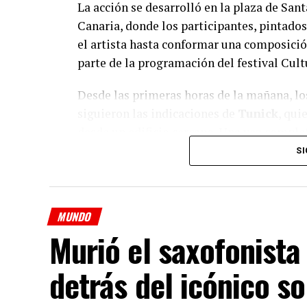
La acción se desarrolló en la plaza de San
Canaria, donde los participantes, pintados
el artista hasta conformar una composición
parte de la programación del festival Cult
Desde las primeras horas de la mañana, los
siguieron las indicaciones de
Tunick
, qui
desde un edificio cercano. Una vez complet
distintas tomas y modificó la disposición
SI
que integrarán la obra definitiva.
MUNDO
El artista explicó que “Gran Spectrum” bus
Murió el saxofonista
LGTBIQ+” y rendir homenaje a una comunid
el futuro”. También destacó que la acepta
detrás del icónico s
constituye “un paso adelante hacia el futu
durante la jornada.