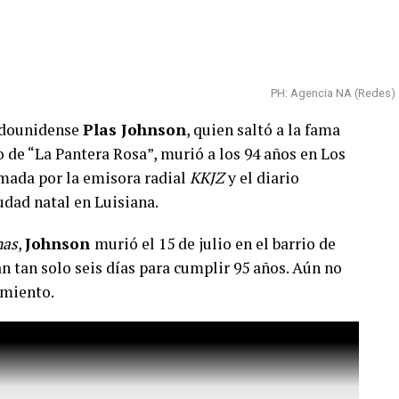
stivo y sin incidentes, aunque coincidió con la
dral de Santa Ana, lo que obligó a coordinar el
desarrollaba la producción artística. Tras finalizar
PH: Agencia NA (Redes)
ck
continuó la sesión en otros sectores del barrio
tadounidense
Plas Johnson
, quien saltó a la fama
o de “La Pantera Rosa”, murió a los 94 años en Los
articiparon para respaldar un mensaje de igualdad,
rmada por la emisora radial
KKJZ
y el diario
unos destacaron la posibilidad de compartir la
iudad natal en Luisiana.
ocedencias y consideraron que la propuesta
nas
,
Johnson
murió el 15 de julio en el barrio de
na perspectiva colectiva.
n tan solo seis días para cumplir 95 años. Aún no
udos masivos en ciudades de todo el mundo,
imiento.
ta de once colores inspirada en las banderas de la
 que combina fotografía, escultura y performance