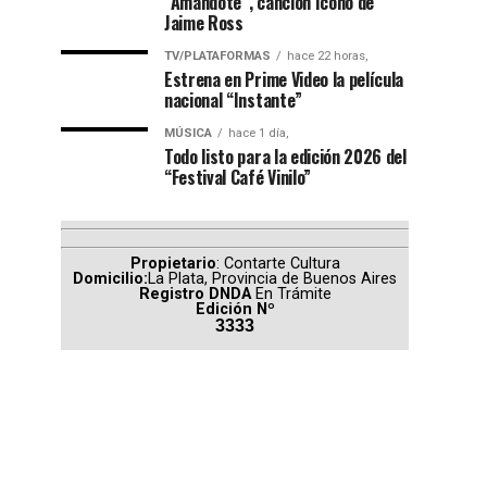
“Amándote”, canción ícono de
Jaime Ross
TV/PLATAFORMAS
hace 22 horas,
Estrena en Prime Video la película
nacional “Instante”
MÚSICA
hace 1 día,
Todo listo para la edición 2026 del
“Festival Café Vinilo”
Propietario
: Contarte Cultura
Domicilio:
La Plata, Provincia de Buenos Aires
Registro DNDA
En Trámite
Edición Nº
3333