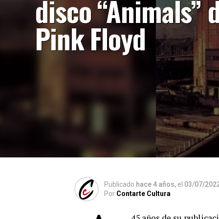
disco “Animals” 
Pink Floyd
Publicado
hace 4 años,
el
03/07/202
Por
Contarte Cultura
45 años de su publicac