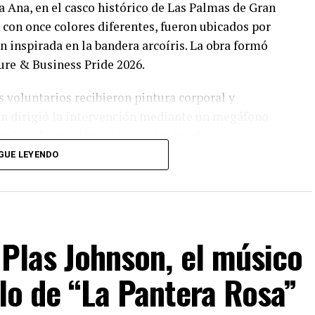
ta Ana, en el casco histórico de Las Palmas de Gran
 con once colores diferentes, fueron ubicados por
 inspirada en la bandera arcoíris. La obra formó
ure & Business Pride 2026.
 voluntarios recibieron pintura corporal y
en dirigió la intervención mediante un megáfono
ada la formación inicial, el fotógrafo realizó
 de los cuerpos para obtener nuevas composiciones
GUE LEYENDO
ca representar “el gran espectro de la identidad
 Plas Johnson, el músico
ad que, según sostuvo, “necesita todo el apoyo en
ción del cuerpo desnudo como expresión colectiva
olo de “La Pantera Rosa”
ro” y celebró el entusiasmo de los participantes