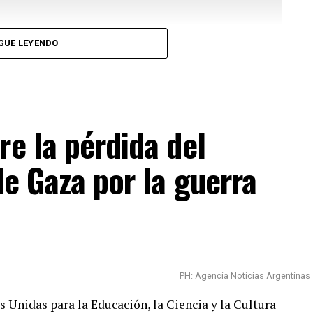
GUE LEYENDO
re la pérdida del
de Gaza por la guerra
sico debutó en la industria discográfica junto a su
pidamente se consolidó como uno de los músicos de
PH: Agencia Noticias Argentinas
s.
 Unidas para la Educación, la Ciencia y la Cultura