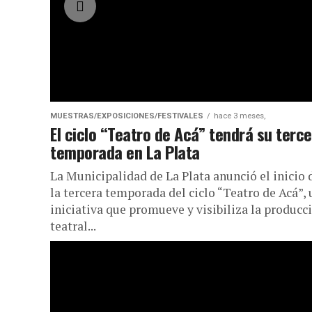
MUESTRAS/EXPOSICIONES/FESTIVALES
hace 3 meses,
El ciclo “Teatro de Acá” tendrá su terc
temporada en La Plata
La Municipalidad de La Plata anunció el inicio 
la tercera temporada del ciclo “Teatro de Acá”,
iniciativa que promueve y visibiliza la producc
teatral...