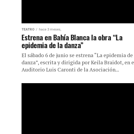
TEATRO
hace 3 meses,
Estrena en Bahía Blanca la obra “La
epidemia de la danza”
El sábado 6 de junio se estrena “La epidemia de 
danza”, escrita y dirigida por Keila Braidot, en e
Auditorio Luis Caronti de la Asociación...