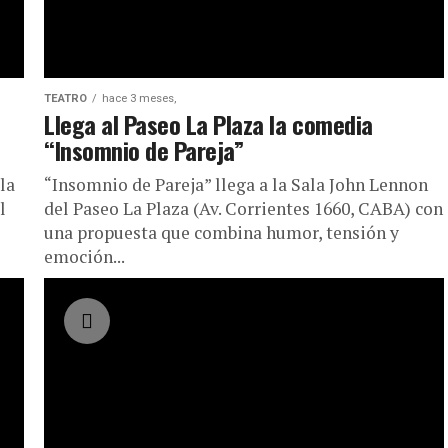
TEATRO
hace 3 meses,
Llega al Paseo La Plaza la comedia
“Insomnio de Pareja”
la
“Insomnio de Pareja” llega a la Sala John Lennon
l
del Paseo La Plaza (Av. Corrientes 1660, CABA) con
una propuesta que combina humor, tensión y
emoción...