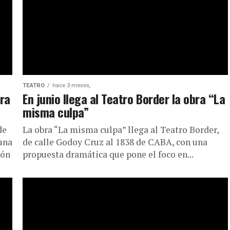
TEATRO
hace 3 meses,
era
En junio llega al Teatro Border la obra “La
misma culpa”
de
La obra “La misma culpa” llega al Teatro Border,
 una
de calle Godoy Cruz al 1838 de CABA, con una
ión
propuesta dramática que pone el foco en...