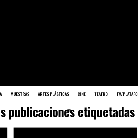
A
MUESTRAS
ARTES PLÁSTICAS
CINE
TEATRO
TV/PLATAF
as publicaciones etiquetadas 
✉