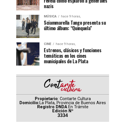
revela cómo espiaron a generales
nazis
MÚSICA
hace 9 horas,
Sciammarella Tango presenta su
último álbum: “Quinquela”
CINE
hace 9 horas,
Estrenos, clásicos y funciones
temáticas en los cines
municipales de La Plata
Propietario
: Contarte Cultura
Domicilio:
La Plata, Provincia de Buenos Aires
Registro DNDA
En Trámite
Edición Nº
3334