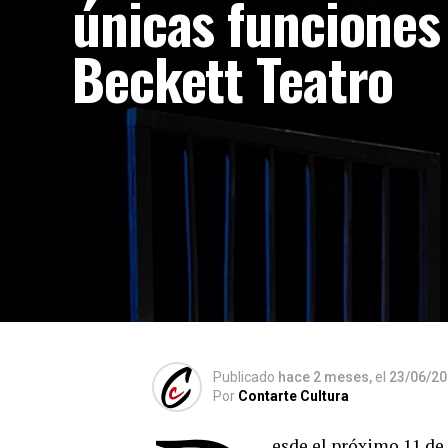
únicas funciones
Beckett Teatro
Publicado
hace 2 meses,
el
23/06/2
Por
Contarte Cultura
esde el próximo 11 de 