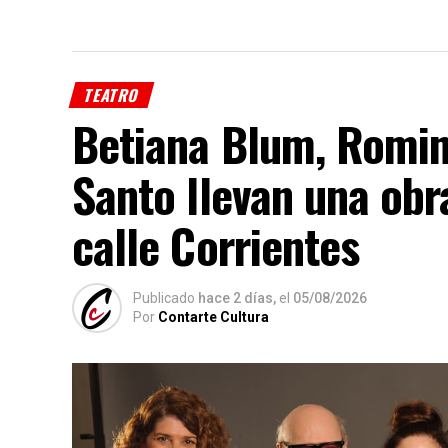
TEATRO
Betiana Blum, Romin
Santo llevan una obr
calle Corrientes
Publicado
hace 2 días,
el
05/08/2026
Por
Contarte Cultura