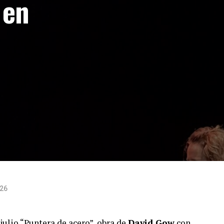
 en
026
julio “Puntera de acero”, obra de
David Gow
con