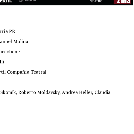
rría PR
Manuel Molina
Riccobene
li
értil Compañía Teatral
 Skomik, Roberto Moldavsky, Andrea Heller, Claudia