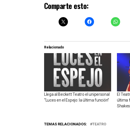
Comparte esto:
Relacionado
Llega al Beckett Teatro el unipersonal
El Teat
“Luces en el Espejo: la última función”
última f
Shakes
TEMAS RELACIONADOS:
TEATRO