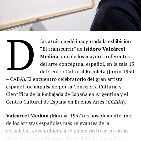
D
ías atrás quedó inaugurada la exhibición
“El transcurrir” de
Isidoro Valcárcel
Medina
, uno de los mayores referentes
del arte conceptual español, en la sala 13
del Centro Cultural Recoleta (Junín 1930
– CABA). El encuentro celebratorio del gran artista
español fue impulsado por la Consejería Cultural y
Científica de la Embajada de España en Argentina y el
Centro Cultural de España en Buenos Aires (
CCEBA
).
Valcárcel Medina
(Murcia, 1937) es posiblemente uno
de los artistas españoles más relevantes de la
actualidad, cuya influencia se puede rastrear en varias
generaciones posteriores. Ha recibido los más altos