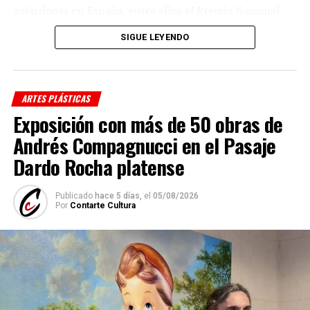
galardones en España, entre ellos el Premio Nacional,
en 2007, y el prestigioso Premio Velázquez, en 2015.
SIGUE LEYENDO
Figura clave del arte español, ha desarrollado desde los
años sesenta una práctica centrada en el lenguaje, la
acción y la economía de medios. Su trabajo desplaza el
énfasis del objeto hacia el proceso y la idea, entendiendo
ARTES PLÁSTICAS
la exposición como un espacio posible de pensamiento.
Exposición con más de 50 obras de
Andrés Compagnucci en el Pasaje
Dardo Rocha platense
Publicado
hace 5 días,
el
05/08/2026
Por
Contarte Cultura