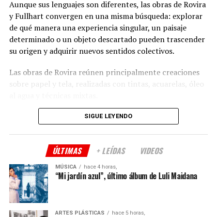
Aunque sus lenguajes son diferentes, las obras de Rovira
colaboración de la Fundación Fortabat y la Universidad
y Fullhart convergen en una misma búsqueda: explorar
Católica de La Plata.
de qué manera una experiencia singular, un paisaje
determinado o un objeto descartado pueden trascender
(
Fuente: Prensa Municipalidad de La Plata
)
su origen y adquirir nuevos sentidos colectivos.
Comparte esto:
Las obras de Rovira reúnen principalmente creaciones
sobre papel y tela, realizadas con tintas, acuarelas, óleo
al agua y técnicas mixtas.
Entre las piezas que integran la muestra se
SIGUE LEYENDO
destaca
Monte vivo
, un óleo al agua de gran formato
realizado en 2020, junto con acuarelas y dibujos en tinta
ÚLTIMAS
+ LEÍDAS
VIDEOS
como
Mis montañas
,
Añoso
y
Cielo cóncavo
.
MÚSICA
hace 4 horas,
La propuesta de Fullhart, por su parte, fue construida a
“Mi jardín azul”, último álbum de Luli Maidana
partir de materiales recuperados y objetos que
perdieron su función original, con técnicas de
ensamblaje, intervención y reutilización para otorgarles
ARTES PLÁSTICAS
hace 5 horas,