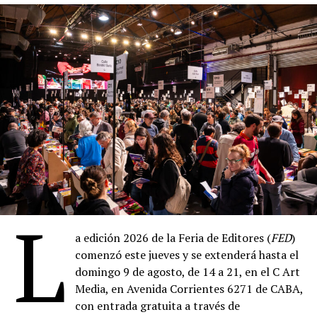
reconocimiento mayor iba a llegarle después de muerta:
recién en 1965, dos años tras su suicidio, se publicaría
Ariel, el libro que la volvería una de las voces centrales
de la poesía confesional del siglo XX, y en 1982 un
Pulitzer póstumo por sus poemas completos terminaría
de sellar ese lugar.
La leyenda dice que esa noche se mordieron: ella a él en
la mejilla, él a ella en el cuello. Sea o no exacto en ese
detalle, lo cierto es que el vínculo fue instantáneo y
devorador. Cuatro meses después, el 16 de junio de 1956,
se casó con él, Ted Hughes, en secreto en la iglesia de St.
L
George the Martyr, en Queen Square, Londres. Secreto
porque ella temía perder la beca; secreto, también,
a edición 2026 de la Feria de Editores (
FED
)
porque a esa altura ya sabían que su historia iba a
comenzó este jueves y se extenderá hasta el
necesitar cierta clandestinidad para sobrevivir a los
domingo 9 de agosto, de 14 a 21, en el C Art
otros.
Media, en Avenida Corrientes 6271 de CABA,
con entrada gratuita a través de
La luna de miel los llevó primero a París, después a