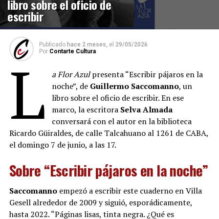
libro sobre el oficio de
escribir
Publicado
hace 2 meses,
el
29/05/2026
Por
Contarte Cultura
L
a Flor Azul
presenta “Escribir pájaros en la
noche”, de
Guillermo Saccomanno
, un
libro sobre el oficio de escribir. En ese
marco, la escritora
Selva Almada
conversará con el autor en la biblioteca
Ricardo Güiraldes, de calle Talcahuano al 1261 de CABA,
el domingo 7 de junio, a las 17.
Sobre “Escribir pájaros en la noche”
Saccomanno
empezó a escribir este cuaderno en Villa
Gesell alrededor de 2009 y siguió, esporádicamente,
hasta 2022. “Páginas lisas, tinta negra. ¿Qué es