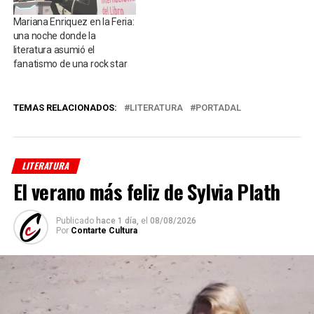
Mariana Enriquez en la Feria:
una noche donde la
literatura asumió el
fanatismo de una rock star
TEMAS RELACIONADOS:
LITERATURA
PORTADAL
LITERATURA
El verano más feliz de Sylvia Plath
Publicado
hace 1 día,
el
08/08/2026
Por
Contarte Cultura