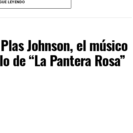
 de los cuerpos para obtener nuevas composiciones
GUE LEYENDO
 Plas Johnson, el músico
olo de “La Pantera Rosa”