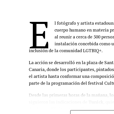
E
l fotógrafo y artista estadou
cuerpo humano en materia pri
al reunir a cerca de 500 pers
instalación concebida como u
inclusión de la comunidad LGTBIQ+.
La acción se desarrolló en la plaza de San
Canaria, donde los participantes, pintados
el artista hasta conformar una composición
parte de la programación del festival Cult
Desde las primeras horas de la mañana, los
siguieron las indicaciones de
Tunick
, qui
desde un edificio cercano. Una vez complet