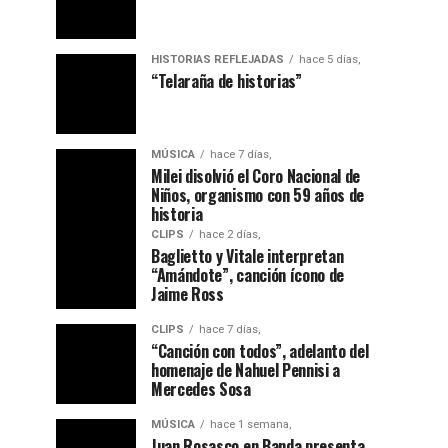
HISTORIAS REFLEJADAS
hace 5 días,
“Telaraña de historias”
MÚSICA
hace 7 días,
Milei disolvió el Coro Nacional de
Niños, organismo con 59 años de
historia
CLIPS
hace 2 días,
Baglietto y Vitale interpretan
“Amándote”, canción ícono de
Jaime Ross
CLIPS
hace 7 días,
“Canción con todos”, adelanto del
homenaje de Nahuel Pennisi a
Mercedes Sosa
MÚSICA
hace 1 semana,
Juan Rosasco en Banda presenta