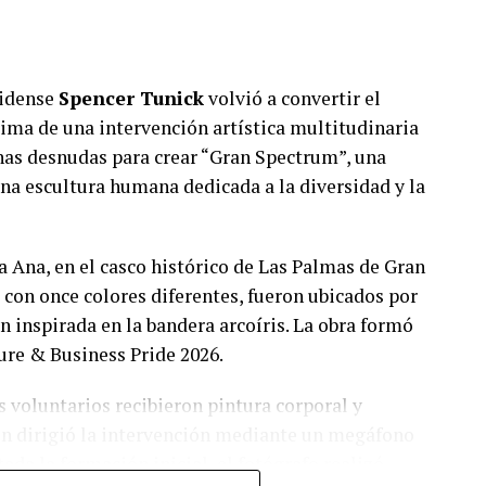
nidense
Spencer Tunick
volvió a convertir el
ma de una intervención artística multitudinaria
onas desnudas para crear “Gran Spectrum”, una
na escultura humana dedicada a la diversidad y la
ta Ana, en el casco histórico de Las Palmas de Gran
 con once colores diferentes, fueron ubicados por
 inspirada en la bandera arcoíris. La obra formó
ure & Business Pride 2026.
 voluntarios recibieron pintura corporal y
en dirigió la intervención mediante un megáfono
ada la formación inicial, el fotógrafo realizó