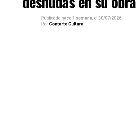
desnudas en su obra
Publicado
hace 1 semana,
el
30/07/2026
Por
Contarte Cultura