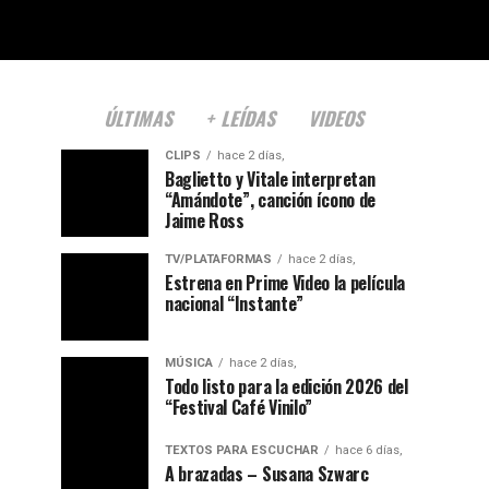
ÚLTIMAS
+ LEÍDAS
VIDEOS
CLIPS
hace 2 días,
Baglietto y Vitale interpretan
“Amándote”, canción ícono de
Jaime Ross
TV/PLATAFORMAS
hace 2 días,
Estrena en Prime Video la película
nacional “Instante”
MÚSICA
hace 2 días,
Todo listo para la edición 2026 del
“Festival Café Vinilo”
TEXTOS PARA ESCUCHAR
hace 6 días,
A brazadas – Susana Szwarc