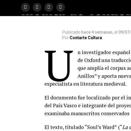
inédita de Tolkie
Publicado
hace 4 semanas,
el
09/07
Por
Contarte Cultura
U
n investigador español
de Oxford una traducci
que amplía el corpus a
Anillos” y aporta nuev
especialista en literatura medieval.
El documento fue localizado por el i
del País Vasco e integrante del proye
examinaba manuscritos conservados en
El texto, titulado “Soul’s Ward”
(“
La 