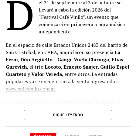
D
el 21 de septiembre al 3 de octubre se
llevará a cabo la edición 2026 del
“Festival Café Vinilo”, un evento que
comenzará en primavera a pura música
independiente.
En el espacio de calle Estados Unidos 2483 del barrio de
San Cristobal, en CABA, anunciaron su presencia
La
Ferni
,
Dúo Argüello – Gangi
,
Vuela Chiringa
,
Elías
Gurevich
, el trío
Locoto
,
Ernesto Snajer
,
Guillo Espel
Cuarteto
y
Valor Vereda
, entre otros. La entradas
populares ya se encuentran a la venta ingresando a
www.cafevinilo.com.ar
.
A lo largo de 10 días, las puertas de ese emblemático
espacio cultural porteño estarán abiertas para celebrar
SIGUE LEYENDO
un año más de vida, haciendo partícipe a la comunidad
que los viene acompañando.