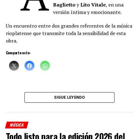
Baglietto
y
Lito Vitale
, en una
versión íntima y emocionante.
Un encuentro entre dos grandes referentes de la música
rioplatense que transmite toda la sensibilidad de esta
obra.
Comparte esto:
Sciammarella Tango
está compuesta por:
Denise Sciammarella
(investigación y voz)
SIGUE LEYENDO
Shino Ohnaga
(piano y arreglos)
Cindy Harcha
(bandoneón y arreglos)
MÚSICA
Geraldina Carnicina
(contrabajo)
Todo listo para la edición 2026 del
Mariana Atamas
(violín)