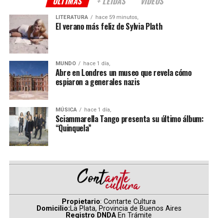
ÚLTIMAS
+ LEÍDAS
VIDEOS
Tras haber cumplido cuatro años en la nueva sede
ubicada en el barrio de San Cristóbal, sus productores
LITERATURA
hace 59 minutos,
Teresa Rodríguez
y
Eduardo Misch
celebran la
El verano más feliz de Sylvia Plath
segunda entrega del Festival.
En esta casona de 1913 donde vivieron
Armando
MUNDO
hace 1 día,
Tejada Gómez
y
Mercedes Sosa
, la música vibra entre
Abre en Londres un museo que revela cómo
espiaron a generales nazis
sus paredes, el arte y la poesía resuena en sus cimientos
y con estas raíces de pasión y coraje,
Café Vinilo
sigue
produciendo arte y música independiente.
MÚSICA
hace 1 día,
Sciammarella Tango presenta su último álbum:
Programación
“Quinquela”
Lunes 21 de septiembre
Concierto didáctico de Valor Vereda en la Escuela
Normal Nro. 8 de Boedo
Jueves 24 de septiembre – a las 21
Propietario
: Contarte Cultura
La Ferni – Apertura del Festival
Domicilio:
La Plata, Provincia de Buenos Aires
Registro DNDA
En Trámite