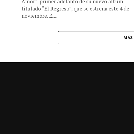
Amor”, primer adelanto de su nuevo álbum
titulado “El Regreso”, que se estrena este 4 de
noviembre. El...
MÁS 