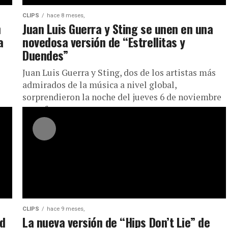
CLIPS
hace 8 meses,
n
Juan Luis Guerra y Sting se unen en una
a
novedosa versión de “Estrellitas y
Duendes”
Juan Luis Guerra y Sting, dos de los artistas más
admirados de la música a nivel global,
sorprendieron la noche del jueves 6 de noviembre
a sus fans...
CLIPS
hace 9 meses,
ad
La nueva versión de “Hips Don’t Lie” de