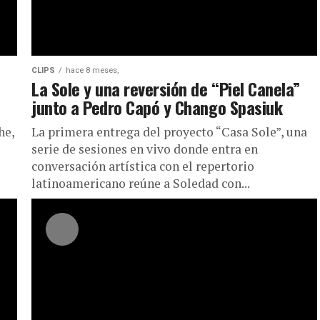
CLIPS
hace 8 meses,
La Sole y una reversión de “Piel Canela”
junto a Pedro Capó y Chango Spasiuk
he,
La primera entrega del proyecto “Casa Sole”, una
serie de sesiones en vivo donde entra en
conversación artística con el repertorio
latinoamericano reúne a Soledad con...