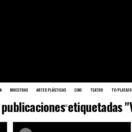
A
MUESTRAS
ARTES PLÁSTICAS
CINE
TEATRO
TV/PLATAF
 publicaciones etiquetadas "
✉