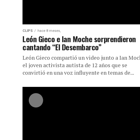
CLIPS
hace 8 meses,
León Gieco e Ian Moche sorprendieron
cantando “El Desembarco”
León Gieco compartió un video junto a Ian Moc
el joven activista autista de 12 años que se
convirtió en una voz influyente en temas de...