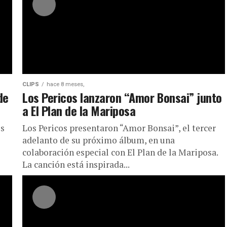
CLIPS
hace 8 meses,
de
Los Pericos lanzaron “Amor Bonsai” junto
a El Plan de la Mariposa
es
Los Pericos presentaron “Amor Bonsai”, el tercer
adelanto de su próximo álbum, en una
colaboración especial con El Plan de la Mariposa.
La canción está inspirada...