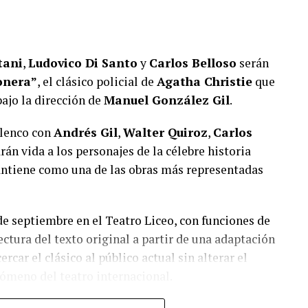
tani
,
Ludovico Di Santo
y
Carlos Belloso
serán
onera”
, el clásico policial de
Agatha Christie
que
bajo la dirección de
Manuel González Gil
.
elenco con
Andrés Gil
,
Walter Quiroz
,
Carlos
rán vida a los personajes de la célebre historia
ntiene como una de las obras más representadas
de septiembre en el Teatro Liceo, con funciones de
ctura del texto original a partir de una adaptación
ercar el clásico al público actual sin alterar el
nómeno del teatro internacional.