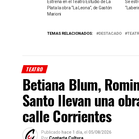
Estrena en el Teatro Estudio de La
Se estr
Plata la obra “La Leona”, de Gastón
“Laberi
Marioni
TEMAS RELACIONADOS:
DESTACADO
TEAT
TEATRO
Betiana Blum, Romin
Santo llevan una obr
calle Corrientes
Publicado
hace 1 día,
el
05/08/2026
Por
Contarte Cultura