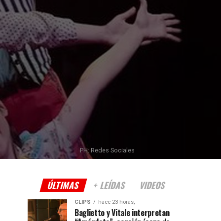
PH: Redes Sociales
ÚLTIMAS
+ LEÍDAS
VIDEOS
CLIPS
hace 23 horas,
Baglietto y Vitale interpretan