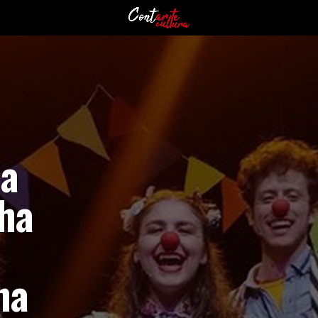
na
cha
na