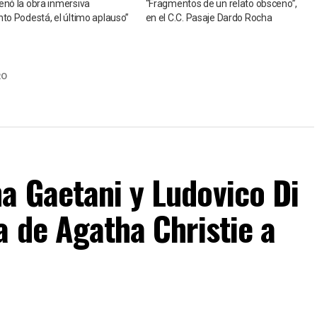
enó la obra inmersiva
“Fragmentos de un relato obsceno”,
nto Podestá, el último aplauso”
en el C.C. Pasaje Dardo Rocha
RO
a Gaetani y Ludovico Di
a de Agatha Christie a