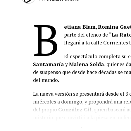
B
etiana Blum
,
Romina Gae
parte del elenco de
“La Rat
llegará a la calle Corrientes 
El espectáculo completa su 
Santamaría
y
Malena Solda
, quienes da
de suspenso que desde hace décadas se ma
del mundo.
La nueva versión se presentará desde el 3 
miércoles a domingo, y propondrá una rele
del propio
González Gil
, quien buscará ac
misterio que convirtió a la pieza en un fe