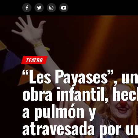
TEATRO
“Les Payases”, u
obra infantil, he
a pulmón y
atravesada por u