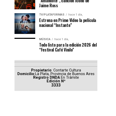
“Amándote”, canción ícono de
Jaime Ross
TV/PLATAFORMAS
hace 1 día,
Estrena en Prime Video la película
nacional “Instante”
MÚSICA
hace 1 día,
Todo listo para la edición 2026 del
“Festival Café Vinilo”
Propietario
: Contarte Cultura
Domicilio:
La Plata, Provincia de Buenos Aires
Registro DNDA
En Trámite
Edición Nº
3333