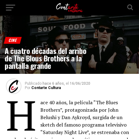
CINE
A cuatro décadas del arribo
de The Blous Brothers a la
pantalla grande
Publicado
hace 6 años,
el
16/06/2020
Por
Contarte Cultura
H
ace 40 años, la película “The Blues
Brothers”, protagonizada por John
Belushi y Dan Aykroyd, surgida de un
sketch del famoso programa televisivo
“Saturday Night Live”, se estrenaba con