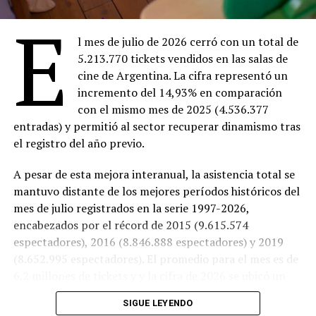
E
Domingo 9
18:00 –
Ahí donde no estás
(Entrada $4.000)
l mes de julio de 2026 cerró con un total de
20:00 –
Dios y el diablo en la tierra del sol
en 16
5.213.770 tickets vendidos en las salas de
mm ($Entrada 4.000)
cine de Argentina. La cifra representó un
incremento del 14,93% en comparación
Lunes 10
con el mismo mes de 2025 (4.536.377
18:30 –
Ahí donde no estás
(Entrada $4.000)
entradas) y permitió al sector recuperar dinamismo tras
20:30 –
Marcado para matar
(Entrada gratuita)
el registro del año previo.
Martes 11
18:30 –
Ahí donde no estás
(Entrada $4.000)
A pesar de esta mejora interanual, la asistencia total se
20:30 –
Trilogy of Terror
(Entrada $4.000)
mantuvo distante de los mejores períodos históricos del
mes de julio registrados en la serie 1997-2026,
Miércoles 12
encabezados por el récord de 2015 (9.615.574
18:30 –
Ahí donde no estás
($Entrada 4.000)
espectadores), 2016 (8.846.888 espectadores) y 2019
20:30 –
Aftersun
(Entrada $4.000)
(8.652.995 espectadores). El promedio para el mes es de
Cine EcoSelect
6.2 millones de tickets y y la cifra de 2026 se ubicó un
16% por debajo de ese número, en el puesto 24 sobre 31
SIGUE LEYENDO
registros desde 1997.
Viernes 7