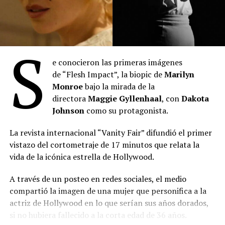
S
e conocieron las primeras imágenes
de “Flesh Impact”, la biopic de
Marilyn
“Toy Story 5”
: Se posicionó en el primer lugar del
Monroe
bajo la mirada de la
mes con 2.027.345 espectadores durante julio. La
directora
Maggie Gyllenhaal
, con
Dakota
película de Disney-Pixar acumula 3.613.307
Johnson
como su protagonista.
entradas desde su estreno el 18 de junio,
manteniéndose como el título más visto en lo que
La revista internacional “Vanity Fair” difundió el primer
va del año. Lideró el ranking semanal todo el mes
vistazo del cortometraje de 17 minutos que relata la
hasta el estreno de “Spider-Man: Un nuevo día”. Es
vida de la icónica estrella de Hollywood.
la película más taquillera de 2026.
“Minions & Monstruos”
: Se ubicó en el segundo
A través de un posteo en redes sociales, el medio
puesto con 989.908 entradas vendidas durante sus
compartió la imagen de una mujer que personifica a la
primeras semanas en cartel tras estrenarse el 2 de
actriz de Hollywood en lo que serían sus años dorados,
julio. Quedó lejos de la marca de sus predecesoras
si no hubiera fallecido a la corta edad de 36 años.
de la franquicia más exitosa en Argentina, que