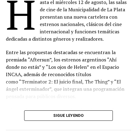
H
asta el miércoles 12 de agosto, las salas
de cine de la Municipalidad de La Plata
presentan una nueva cartelera con
estrenos nacionales, clásicos del cine
internacional y funciones temáticas
dedicadas a distintos géneros y realizadores.
Entre las propuestas destacadas se encuentran la
premiada
“Aftersun”, los estrenos argentinos “Ahí
donde no estás” y
“Los ojos de Helen”
en el Espacio
INCAA, además de reconocidos títulos
como “Terminator 2: El juicio final, The Thing” y “El
ángel exterminador”, que integran una programación
pensada para públicos diversos.
Además, la programación incluye funciones del Espacio
SIGUE LEYENDO
INCAA y de los ciclos “Misa Nocturna”, “Videódromo”,
“Cinemecánica”, “Grandes Directores”, “Cable Pirata”,
“Cine y Cuarentena”, “Cineclub”, “Freakshow”,