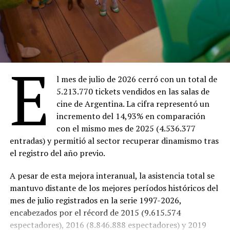
20:30 –
Facultad
(Entrada gratuita)
Sábado 8
18:30 –
Ahí donde no estás
(Entrada $4.000)
20:30 –
The Thing
(Entrada $4.000)
E
Domingo 9
18:00 –
Ahí donde no estás
(Entrada $4.000)
l mes de julio de 2026 cerró con un total de
20:00 –
Dios y el diablo en la tierra del sol
en 16
5.213.770 tickets vendidos en las salas de
mm ($Entrada 4.000)
cine de Argentina. La cifra representó un
incremento del 14,93% en comparación
Lunes 10
con el mismo mes de 2025 (4.536.377
18:30 –
Ahí donde no estás
(Entrada $4.000)
entradas) y permitió al sector recuperar dinamismo tras
20:30 –
Marcado para matar
(Entrada gratuita)
el registro del año previo.
Martes 11
18:30 –
Ahí donde no estás
(Entrada $4.000)
A pesar de esta mejora interanual, la asistencia total se
20:30 –
Trilogy of Terror
(Entrada $4.000)
mantuvo distante de los mejores períodos históricos del
mes de julio registrados en la serie 1997-2026,
Miércoles 12
encabezados por el récord de 2015 (9.615.574
18:30 –
Ahí donde no estás
($Entrada 4.000)
espectadores), 2016 (8.846.888 espectadores) y 2019
20:30 –
Aftersun
(Entrada $4.000)