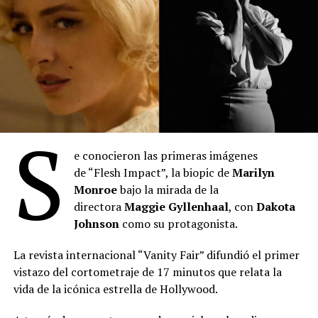
Comparte esto:
S
e conocieron las primeras imágenes
de “Flesh Impact”, la biopic de
Marilyn
“Toy Story 5”
: Se posicionó en el primer lugar del
Monroe
bajo la mirada de la
mes con 2.027.345 espectadores durante julio. La
directora
Maggie Gyllenhaal
, con
Dakota
película de Disney-Pixar acumula 3.613.307
Johnson
como su protagonista.
entradas desde su estreno el 18 de junio,
manteniéndose como el título más visto en lo que
La revista internacional “Vanity Fair” difundió el primer
va del año. Lideró el ranking semanal todo el mes
vistazo del cortometraje de 17 minutos que relata la
hasta el estreno de “Spider-Man: Un nuevo día”. Es
vida de la icónica estrella de Hollywood.
la película más taquillera de 2026.
“Minions & Monstruos”
: Se ubicó en el segundo