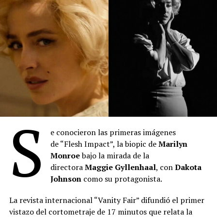
(
Fuente: Prensa Municipalidad de La Plata
)
Comparte esto:
S
e conocieron las primeras imágenes
de “Flesh Impact”, la biopic de
Marilyn
“Toy Story 5”
: Se posicionó en el primer lugar del
Monroe
bajo la mirada de la
mes con 2.027.345 espectadores durante julio. La
directora
Maggie Gyllenhaal
, con
Dakota
película de Disney-Pixar acumula 3.613.307
Johnson
como su protagonista.
entradas desde su estreno el 18 de junio,
manteniéndose como el título más visto en lo que
La revista internacional “Vanity Fair” difundió el primer
va del año. Lideró el ranking semanal todo el mes
vistazo del cortometraje de 17 minutos que relata la
hasta el estreno de “Spider-Man: Un nuevo día”. Es