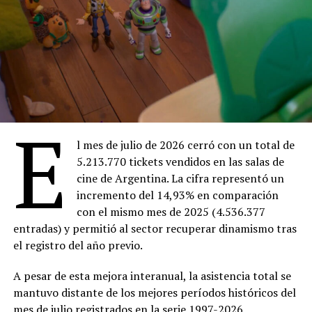
Viernes 7
18:30 –
Ahí donde no estás
(Entrada $4.000)
20:30 –
Facultad
(Entrada gratuita)
Sábado 8
18:30 –
Ahí donde no estás
(Entrada $4.000)
20:30 –
The Thing
(Entrada $4.000)
E
Domingo 9
18:00 –
Ahí donde no estás
(Entrada $4.000)
l mes de julio de 2026 cerró con un total de
20:00 –
Dios y el diablo en la tierra del sol
en 16
5.213.770 tickets vendidos en las salas de
mm ($Entrada 4.000)
cine de Argentina. La cifra representó un
incremento del 14,93% en comparación
Lunes 10
con el mismo mes de 2025 (4.536.377
18:30 –
Ahí donde no estás
(Entrada $4.000)
entradas) y permitió al sector recuperar dinamismo tras
20:30 –
Marcado para matar
(Entrada gratuita)
el registro del año previo.
Martes 11
18:30 –
Ahí donde no estás
(Entrada $4.000)
A pesar de esta mejora interanual, la asistencia total se
20:30 –
Trilogy of Terror
(Entrada $4.000)
mantuvo distante de los mejores períodos históricos del
mes de julio registrados en la serie 1997-2026,