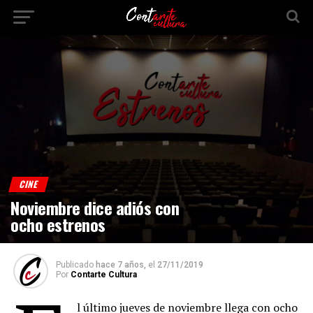
CINE
Noviembre dice adiós con
ocho estrenos
Publicado
hace 7 años,
el
27/11/2019
Por
Contarte Cultura
l último jueves de noviembre llega con ocho