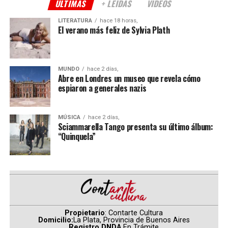
ÚLTIMAS
+ LEÍDAS
VIDEOS
límites. “Serendipia” atraviesa la vida de
Agustín “Soy
Rada” Aristarán
y la de cada uno de los espectadores.
LITERATURA
hace 18 horas,
El verano más feliz de Sylvia Plath
Acompañan a
“Rada”
en escena
Charly Palermo
(bajo
y coros),
Juanjo Gaspari
(guitarra y coros) y
Pablo
Vignati
(batería).
MUNDO
hace 2 días,
Abre en Londres un museo que revela cómo
Comparte esto:
espiaron a generales nazis
MÚSICA
hace 2 días,
Sciammarella Tango presenta su último álbum:
“Quinquela”
Propietario
: Contarte Cultura
Domicilio:
La Plata, Provincia de Buenos Aires
Registro DNDA
En Trámite