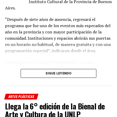
Instituto Cultural de la Provincia de Buenos
Aires.
“Después de siete años de ausencia, regresará el
programa que fue uno de los eventos más esperados del
año en la provincia y con mayor participación de la
comunidad. Instituciones y espacios abrirán sus puertas
en un horario no habitual, de manera gratuita y con una
programación especial”, indicaron desde el área.
Participarán el Complejo Museográfico Enrique
Udaondo de Luján; el Museo Histórico Libres del Sur de
SIGUE LEYENDO
Dolores; el Museo Emilio Pettoruti, el Archivo Histórico
Ricardo Levene y el Centro Provincial de las Artes
Teatro Argentino de La Plata; el Museo y Biblioteca
Provincial Juan Domingo Perón de Lobos; el Museo
ARTES PLÁSTICAS
Histórico 17 de Octubre de San Vicente; el Museo Casa
Llega la 6° edición de la Bienal de
Evita de Los Toldos y el Museo de Arte Contemporáneo
Arte y Cultura de la UNLP
MAR de Mar del Plata.