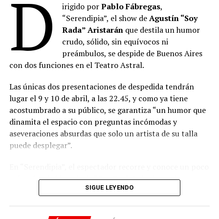
D
irigido por
Pablo Fábregas
,
“Serendipia”, el show de
Agustín “Soy
Rada” Aristarán
que destila un humor
crudo, sólido, sin equívocos ni
preámbulos, se despide de Buenos Aires
con dos funciones en el Teatro Astral.
Las únicas dos presentaciones de despedida tendrán
lugar el 9 y 10 de abril, a las 22.45, y como ya tiene
acostumbrado a su público, se garantiza “un humor que
dinamita el espacio con preguntas incómodas y
aseveraciones absurdas que solo un artista de su talla
puede desplegar”.
En “Serendipia”, el espectador recorre y conoce un poco
más sobre la historia de “
Soy Rada
” al mismo tiempo
SIGUE LEYENDO
que se divierte y emociona; disfruta de músicos en vivo
que generan un contrapunto narrativo y escénico que
evidencia la madurez de un artista multifacético sin