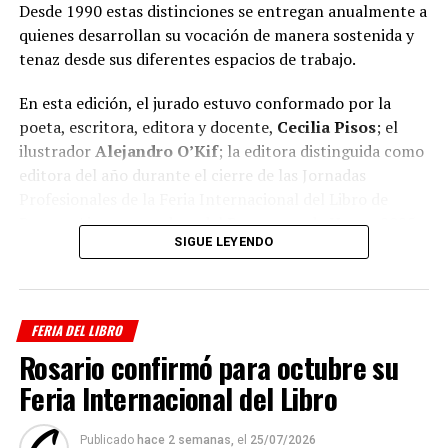
Desde 1990 estas distinciones se entregan anualmente a
quienes desarrollan su vocación de manera sostenida y
tenaz desde sus diferentes espacios de trabajo.
En esta edición, el jurado estuvo conformado por la
poeta, escritora, editora y docente,
Cecilia Pisos
; el
ilustrador
Alejandro O’Kif
; la editora distinguida como
editora del año durante el cierre de las Jornadas
Profesionales de la Feria Internacional del Libro de
Buenos Aires y ganadora del Pregonero de Honor 2025,
SIGUE LEYENDO
Gloria Rodrigué
; y
Gabriela Pérez
, presidenta de la
Comisión organizadora de la Feria del Libro Infantil.
Los seleccionados por cada categoría son:
FERIA DEL LIBRO
Rosario confirmó para octubre su
PREGONERO DE HONOR
Feria Internacional del Libro
Publicado
hace 2 semanas,
el
25/07/2026