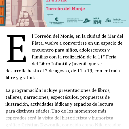
en los últimos años como uno de los principales
durante la última dictadura cívico-militar.
encuentros editoriales del país y un espacio para
Su trabajo en el marco de la formación y capacitación ha
promover la diversidad de voces, el intercambio cultural
sido central, para evitar la repetición del delito de
E
y el desarrollo de la producción literaria argentina.
apropiación en futuras generaciones. El arte y la cultura
l Torreón del Monje, en la ciudad de Mar del
“Rosario tiene una cultura muy fuerte en el rubro
han sido aliados indispensables para fortalecer la
Plata, vuelve a convertirse en un espacio de
librero y en el rubro editorial, de la producción editorial,
representaciones en torno al valor del derecho a la
encuentro para niños, adolescentes y
y van atadas de la mano porque la cadena del libro las
identidad, indispensables para defenderlo. Visitas a
familias con la realización de la 11° Feria
incluye”, aseguró el jefe comunal local,
Pablo Javkin
.
escuelas, encuentros docentes, cursos de capacitación
del Libro Infantil y Juvenil, que se
en derecho a la identidad; libros destinados a las
Comparte esto:
desarrolla hasta el 2 de agosto, de 11 a 19, con entrada
infancias; proyectos audiovisuales, educativos y de
libre y gratuita.
entretenimiento; festivales para las infancias, han sido
solo algunas de las iniciativas que vienen llevando
La programación incluye presentaciones de libros,
adelante desde hace casi 50 años de lucha en defensa del
talleres, narraciones, espectáculos, propuestas de
derecho a la identidad y de las infancias.
ilustración, actividades lúdicas y espacios de lectura
para distintas edades. Uno de los momentos más
PREGONERO ESPECIAL
esperados será la visita del historietista y humorista
gráfico
Cristian Dzwonik
, conocido como
Nik
, creador