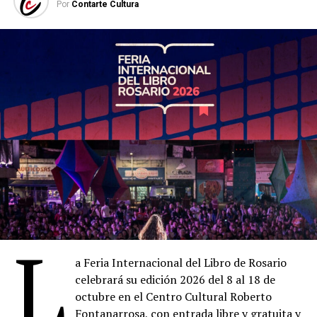
Por
Contarte Cultura
Ana María “Kuki” Miller
Nació en Mendoza y se licenció en Economía Política en
la UBA. En 1970 se incorporó a Ediciones de la Flor, la
cual codirigió junto a Daniel Divinsky hasta asumir como
L
Directora General en 2015.
a Feria Internacional del Libro de Rosario
Durante 55 años, la editorial publicó toda la obra de
celebrará su edición 2026 del 8 al 18 de
Quino, convirtiéndolo en su autor emblemático dentro
octubre en el Centro Cultural Roberto
de un extenso catálogo de gran excelencia.
Fontanarrosa, con entrada libre y gratuita y