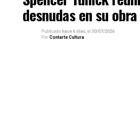
desnudas en su obra
Publicado
hace 6 días,
el
30/07/2026
Por
Contarte Cultura