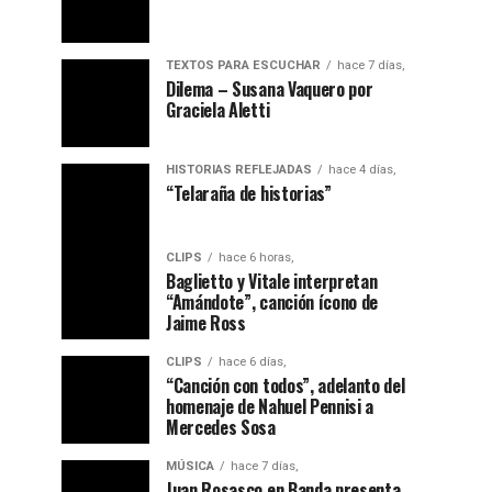
TEXTOS PARA ESCUCHAR
hace 7 días,
Dilema – Susana Vaquero por
Graciela Aletti
HISTORIAS REFLEJADAS
hace 4 días,
“Telaraña de historias”
CLIPS
hace 6 horas,
Baglietto y Vitale interpretan
“Amándote”, canción ícono de
Jaime Ross
CLIPS
hace 6 días,
“Canción con todos”, adelanto del
homenaje de Nahuel Pennisi a
Mercedes Sosa
MÚSICA
hace 7 días,
Juan Rosasco en Banda presenta