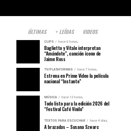
ÚLTIMAS
+ LEÍDAS
VIDEOS
CLIPS
hace 6 horas,
Baglietto y Vitale interpretan
“Amándote”, canción ícono de
Jaime Ross
TV/PLATAFORMAS
hace 7 horas,
Estrena en Prime Video la película
nacional “Instante”
MÚSICA
hace 12 horas,
Todo listo para la edición 2026 del
“Festival Café Vinilo”
TEXTOS PARA ESCUCHAR
hace 4 días,
A brazadas – Susana Szwarc