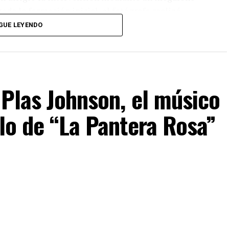
ada la formación inicial, el fotógrafo realizó
 de los cuerpos para obtener nuevas composiciones
GUE LEYENDO
 Plas Johnson, el músico
olo de “La Pantera Rosa”