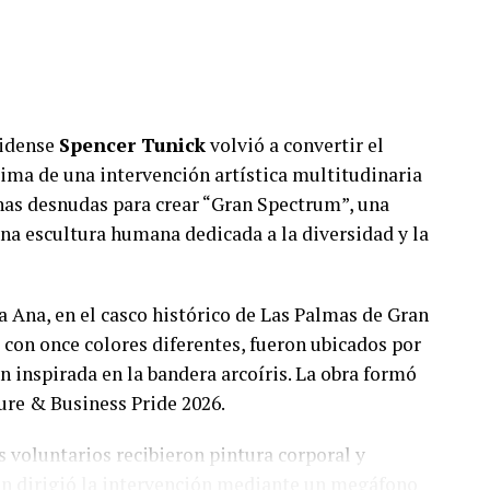
nidense
Spencer Tunick
volvió a convertir el
ma de una intervención artística multitudinaria
onas desnudas para crear “Gran Spectrum”, una
na escultura humana dedicada a la diversidad y la
ta Ana, en el casco histórico de Las Palmas de Gran
 con once colores diferentes, fueron ubicados por
 inspirada en la bandera arcoíris. La obra formó
ure & Business Pride 2026.
 voluntarios recibieron pintura corporal y
en dirigió la intervención mediante un megáfono