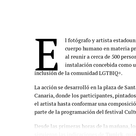
E
l fotógrafo y artista estadou
cuerpo humano en materia pri
al reunir a cerca de 500 pers
instalación concebida como u
inclusión de la comunidad LGTBIQ+.
La acción se desarrolló en la plaza de San
Canaria, donde los participantes, pintados
el artista hasta conformar una composición
parte de la programación del festival Cult
Desde las primeras horas de la mañana, los
siguieron las indicaciones de
Tunick
, qui