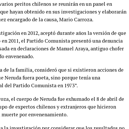
arios peritos chilenos se reunirán en un panel en
 que hayan obtenido en sus investigaciones y elaborarán
uez encargado de la causa, Mario Carroza.
estigación en 2012, aceptó durante años la versión de que
ro en 2011, el Partido Comunista presentó una denuncia
asada en declaraciones de Manuel Araya, antiguo chofer
ido envenenado.
a de la familia, consideró que si existieron acciones de
e Neruda fuera poeta, sino porque tenía una
al del Partido Comunista en 1973”.
roza, el cuerpo de Neruda fue exhumado el 8 de abril de
upo de expertos chilenos y extranjeros que hicieron
na muerte por envenenamiento.
 la investigación por considerar que los resultados no