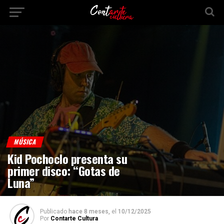
MÚSICA
Kid Pochoclo presenta su
primer disco: “Gotas de
Luna”
Publicado
hace 8 meses,
el
10/12/2025
Por
Contarte Cultura