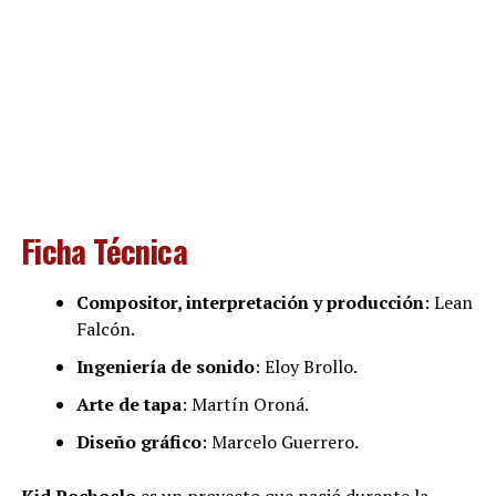
Ficha Técnica
Compositor, interpretación y producción
: Lean
Falcón.
Ingeniería de sonido
: Eloy Brollo.
Arte de tapa
: Martín Oroná.
Diseño gráfico
: Marcelo Guerrero.
Kid Pochoclo
es un proyecto que nació durante la