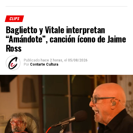
CLIPS
Baglietto y Vitale interpretan
“Amándote”, canción ícono de Jaime
Ross
Publicado
hace 2 horas,
el
05/08/2026
Por
Contarte Cultura