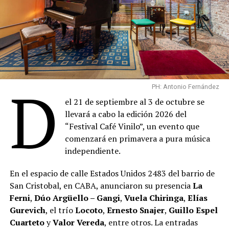
D
PH: Antonio Fernández
el 21 de septiembre al 3 de octubre se
llevará a cabo la edición 2026 del
“Festival Café Vinilo”, un evento que
comenzará en primavera a pura música
independiente.
En el espacio de calle Estados Unidos 2483 del barrio de
San Cristobal, en CABA, anunciaron su presencia
La
Ferni
,
Dúo Argüello – Gangi
,
Vuela Chiringa
,
Elías
Gurevich
, el trío
Locoto
,
Ernesto Snajer
,
Guillo Espel
Cuarteto
y
Valor Vereda
, entre otros. La entradas