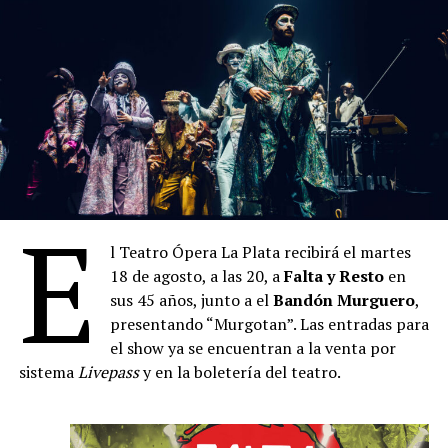
Programación
Lunes 21 de septiembre
Concierto didáctico de Valor Vereda en la Escuela
Normal Nro. 8 de Boedo
Jueves 24 de septiembre – a las 21
La Ferni – Apertura del Festival
Viernes 25 de septiembre – a las 21
E
Manuela Argüello y Sebastián Gangi (interpretan la
obra de Hilda Herrera)
l Teatro Ópera La Plata recibirá el martes
18 de agosto, a las 20, a
Falta y Resto
en
Sábado 26 de septiembre – a las 21
sus 45 años, junto a el
Bandón Murguero
,
Vuela Chiringa (Torricelli – Juan Bennazar –
presentando “Murgotan”. Las entradas para
Trosman – Chiappero – Álvarez)
el show ya se encuentran a la venta por
Domingo 27 de septiembre – a las
20
sistema
Livepass
y en la boletería del teatro.
Nuevo Ciclo de Música Clásica – Elias Gurevich
Jueves 1 de octubre – a las
21
Locoto (Ale Franov – Facundo Guevara – Franco