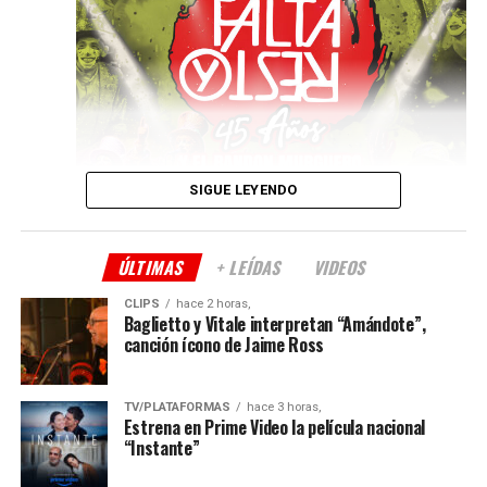
Fontanarrosa)
Viernes 2 de octubre – a las
21
Ernesto Snajer
Sábado 3 de octubre – a las
21
Guillo Espel Cuarteto – Cierre del festival
SIGUE LEYENDO
ÚLTIMAS
+ LEÍDAS
VIDEOS
CLIPS
hace 2 horas,
Baglietto y Vitale interpretan “Amándote”,
canción ícono de Jaime Ross
TV/PLATAFORMAS
hace 3 horas,
Estrena en Prime Video la película nacional
“Instante”
Después de la satisfactoria experiencia en 2025, la